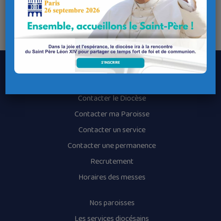
communions.
Voici le lien vers l’album photo de la célébration :
https://photos.app.goo.gl/umYKV9P5UctoFYkt7
Le Diocèse de Quimper et Léon
Contacter le Diocèse
Contacter ma Paroisse
Contacter un service
Contacter une permanence
Recrutement
Horaires des messes
Nos paroisses
Les services diocésains