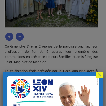
Ce dimanche 31 mai, 2 jeunes de la paroisse ont fait leur
profession de foi et 9 autres leur première des
communions, en présence de leurs familles et amis à l’église
Saint-Magloire de Mahalon.
La célébration était présidée par le Père Augustin, avec à
×
ses côtés le Père Jean-Marc. Merci à Clotilde pour
l’animation !
Dimanche prochain au Sacré-Cœur, nous entourerons de
notre présence et de notre prière 15 jeunes qui feront leur
profession de foi et 15 autres qui recevront la première des