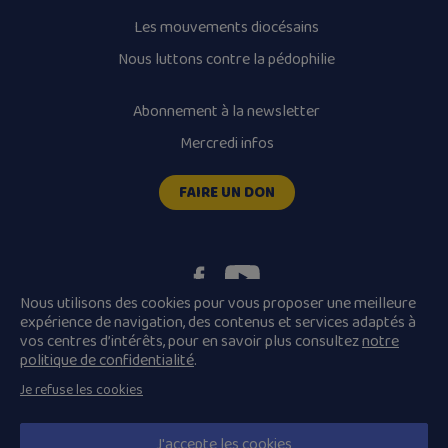
Les mouvements diocésains
Nous luttons contre la pédophilie
Abonnement à la newsletter
Mercredi infos
FAIRE UN DON
Nous utilisons des cookies pour vous proposer une meilleure
expérience de navigation, des contenus et services adaptés à
vos centres d’intérêts, pour en savoir plus consultez
notre
Plan du site
Mentions légales
politique de confidentialité
.
Conditions Générales de Vente
Je refuse les cookies
Politique de confidentialité
© 2026 Diocèse de Quimper et Léon, Tous droits réservés.
J'accepte les cookies