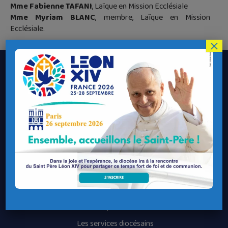
Mme Fabienne TAFANI
, Laïque en Mission Ecclésiale
Mme Myriam BLANC
, membre, Laïque en Mission
Ecclésiale.
×
Le Diocèse de Quimper et Léon
Contacter le Diocèse
Contacter ma Paroisse
Contacter un service
Contacter une permanence
Recrutement
Horaires des messes
Nos paroisses
Les services diocésains