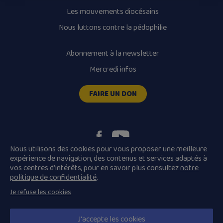
Les mouvements diocésains
Nous luttons contre la pédophilie
Abonnement à la newsletter
Mercredi infos
FAIRE UN DON
Nous utilisons des cookies pour vous proposer une meilleure
expérience de navigation, des contenus et services adaptés à
vos centres d’intérêts, pour en savoir plus consultez
notre
Plan du site
Mentions légales
politique de confidentialité
.
Conditions Générales de Vente
Je refuse les cookies
Politique de confidentialité
© 2026 Diocèse de Quimper et Léon, Tous droits réservés.
J'accepte les cookies