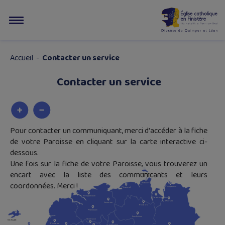
Accueil
-
Contacter un service
Contacter un service
Pour contacter un communiquant, merci d'accéder à la fiche
de votre Paroisse en cliquant sur la carte interactive ci-
dessous.
Une fois sur la fiche de votre Paroisse, vous trouverez un
encart avec la liste des communicants et leurs
Ile
-
de-Ba
t
z
coordonnées. Merci !
R
o
s
c
off
Plougasnou
Plou
e
s
c
at
Plougue
r
neau
Ca
r
an
t
ec
M
orlaix
L
e
sn
e
v
en
Plou
v
o
r
n
Plabennec
Landivisiau
G
ou
e
snou
Ou
e
s
s
ant
Ploua
r
z
el
Lande
r
neau