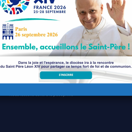
aire épiscopal
Nos paroisses
Les services diocésains
Les mouvements diocésains
Nous luttons contre la pédophilie