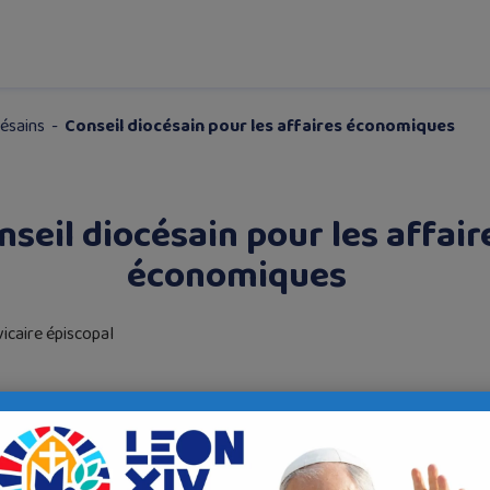
césains
-
Conseil diocésain pour les affaires économiques
nseil diocésain pour les affair
économiques
icaire épiscopal
icaire général