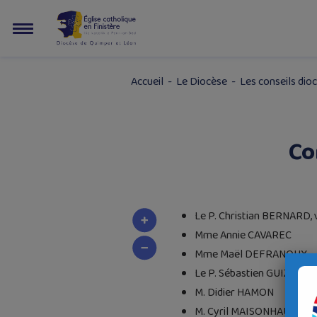
Accueil
-
Le Diocèse
-
Les conseils dio
Co
Le P. Christian BERNARD, v
Mme Annie CAVAREC
Mme Maël DEFRANOUX
Le P. Sébastien GUIZIOU, v
M. Didier HAMON
M. Cyril MAISONHAUTE