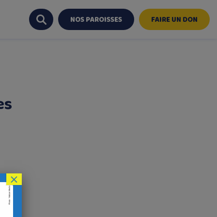
NOS PAROISSES
FAIRE UN DON
es
×