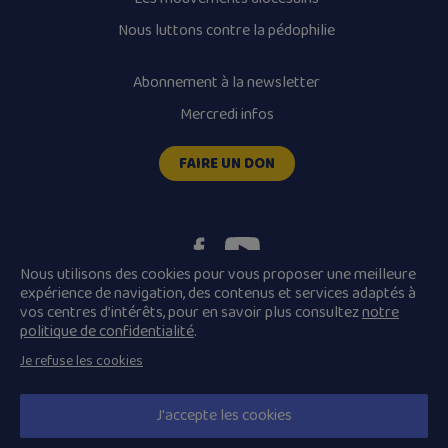
Nous luttons contre la pédophilie
Abonnement à la newsletter
Mercredi infos
FAIRE UN DON
Nous utilisons des cookies pour vous proposer une meilleure
expérience de navigation, des contenus et services adaptés à
vos centres d’intérêts, pour en savoir plus consultez
notre
Plan du site
Mentions légales
politique de confidentialité
.
Conditions Générales de Vente
Je refuse les cookies
Politique de confidentialité
© 2026 Diocèse de Quimper et Léon, Tous droits réservés.
J'accepte les cookies