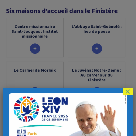
Six maisons d'accueil dans le Finistère
Centre missionnaire
L’abbaye Saint-Guénolé :
Saint-Jacques : Institut
lieu de pause
missionnaire
Le Carmel de Morlaix
Le Juvénat Notre-Dame :
Au carrefour du
Finistère
×
L’Île-Blanche : Maison
d’accueil et centre
spirituel