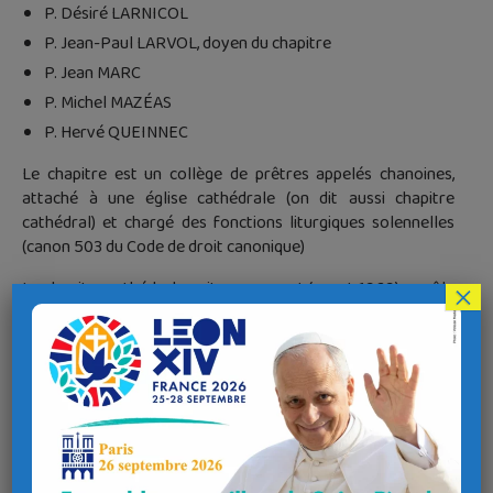
P. Désiré LARNICOL
P. Jean-Paul LARVOL, doyen du chapitre
P. Jean MARC
P. Michel MAZÉAS
P. Hervé QUEINNEC
Le chapitre est un collège de prêtres appelés chanoines,
attaché à une église cathédrale (on dit aussi chapitre
cathédral) et chargé des fonctions liturgiques solennelles
(canon 503 du Code de droit canonique)
Le chapitre cathédral avait auparavant (avant 1969) un rôle
×
de conseil auprès de l’Évêque diocésain équivalant à celui
d’un sénat, c’est maintenant le conseil presbytéral qui a
cette fonction. Toutefois les chanoines peuvent-être
consultés par l’évêque pour les grandes décisions. Leur rôle
principal actuellement est la prière collégiale (en corps
constitué) pour le diocèse et l’évêque et l’action liturgique
solennelle au sein de la cathédrale.