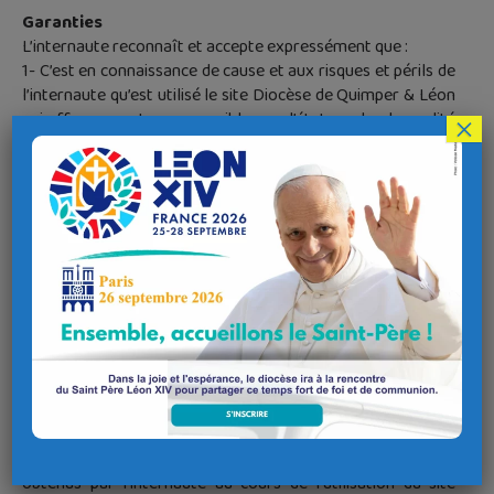
Garanties
L’internaute reconnaît et accepte expressément que :
1- C’est en connaissance de cause et aux risques et périls de
l’internaute qu’est utilisé le site Diocèse de Quimper & Léon
qui offre un contenu accessible « en l’état » selon la qualité
×
du réseau internet. Le Diocèse de Quimper & Léon n’assure
aucune garantie expresse ou implicite concernant la qualité
et la compatibilité du site aux usages spécifiques de
l’internaute.
2- En aucune manière le Diocèse de Quimper & Léon n’est en
mesure d’apporter la garantie à l’internaute que le site
répondra exactement à ses attentes ni qu’aucune erreur
n’apparaîtra au cours de l’utilisation des services sur le site
ou lors de la consultation des pages dans leur ensemble
fournissant du contenu.
3- Le Diocèse de Quimper & Léon ne garantit pas que les
résultats, les informations, les services obtenus soient
exempts de toute erreur ou défaut.
4- Les conseils et informations, qu’ils soient écrits ou oraux,
obtenus par l’internaute au cours de l’utilisation du site