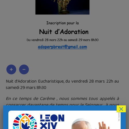
Nuit d’Adoration Eucharistique, du vendredi 28 mars 22h au
samedi 29 mars 8h30
En ce temps de Carême , nous sommes tous appelés à
consacrer davantage de temps pour le Seigneur , à nous
×
rendre plus proche de Lui dans un esprit de conversion et
à prier pour l’unité de l’Église et les vocations.
Vous êtes tous invités à vous relayer auprès du Saint