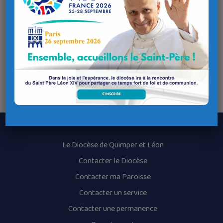
Sacrement en participant à la
Nuit d’Adoration du vendredi 28 mars 22h au samedi 29
mars 8h30
Le Saint Sacrement sera exposé dans la
chapelle Saint
Jean-Paul 2
. Pour participer, nous vous demandons de
vous inscrire en envoyant un mail à
adoperpbrest@gmail.com
Le Diocèse de Quimper et Léon
Contacter le Diocèse
Contacter ma Paroisse
Contacter un service
Contacter une permanence