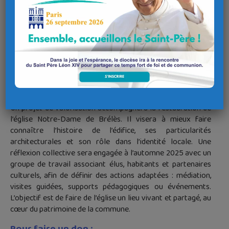
quelques kilomètres du château de Kergroadès, du phare de
Saint-Mathieu et des abers de la côte finistérienne, l’église
s’inscrit dans un environnement patrimonial et naturel
exceptionnel. Elle constitue un repère culturel et spirituel
central pour les habitants et reste ouverte aux cérémonies
et aux visiteurs.
La mobilisation : Un projet collectif pour redonner
vie à l’église
Un projet de valorisation accompagnera la restauration de
l’église Notre-Dame de Brélès. Il visera à mieux faire
connaître l’histoire de l’édifice, ses particularités
architecturales et son rôle dans l’identité locale. Une
réflexion collective sera engagée à l’automne 2025 avec un
groupe de travail associant élus, habitants et partenaires
culturels, afin de définir des actions adaptées : médiation,
visites guidées, supports pédagogiques ou événements.
L’objectif est de faire de l’église un lieu vivant et partagé, au
cœur du patrimoine de la commune.
Pour faire un don :