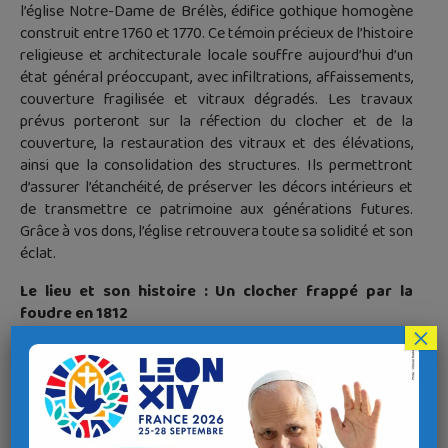
l’église Notre-Dame de Brélès, édifice gothique homogène
construit entre 1760 et 1770. Ce témoin précieux de l’histoire
religieuse et architecturale locale souffre aujourd’hui d’un
état général préoccupant, avec infiltrations, affaissements,
couverture fragilisée et vitraux dégradés. Les travaux
prévus porteront sur la réfection du clocher et de la
couverture, la restauration des vitraux et des élévations,
ainsi que la consolidation des structures. Ils permettront
d’assurer l’étanchéité, de préserver les décors intérieurs et
de transmettre ce patrimoine aux générations futures.
Grâce à vos dons, l’église retrouvera toute sa solidité et son
éclat.
Le lieu et son histoire : Un clocher frappé par la
foudre en 1812
×
L’histoire de l’église Notre-Dame est marquée par des
événements forts : en 1812, la foudre détruit sa flèche et
endommage la nef, avant qu’elle ne soit enrichie au XIXe
siècle de vitraux, retables et trompe-l’œil rares. Au fil des
siècles, plusieurs campagnes de travaux ont permis son
entretien, notamment après la tempête de 1987. Située à