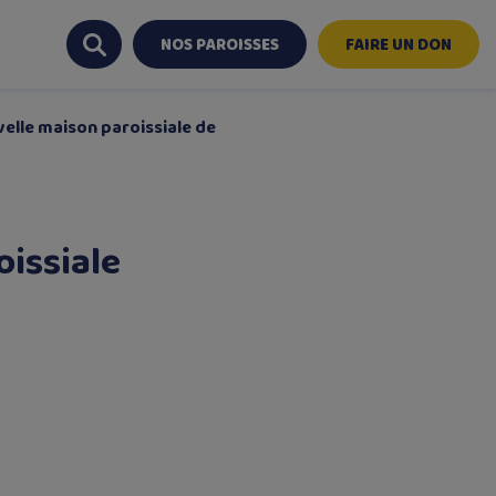
NOS PAROISSES
FAIRE UN DON
velle maison paroissiale de
oissiale