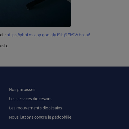
et :
https://photos.app.goo.gl/iJ9ibj9EkSVrHrda6
kiste
Nos paroisses
Les services diocésains
Les mouvements diocésains
Nous luttons contre la pédophilie