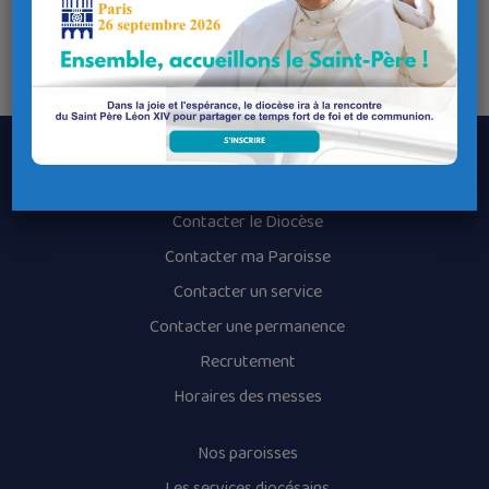
paroisse
à Claire du mardi au vendredi de 9h à 12h au 02 98 44 14 08
ou paroisse-brest-centre@wanadoo.fr
Le Diocèse de Quimper et Léon
Contacter le Diocèse
Contacter ma Paroisse
Contacter un service
Contacter une permanence
Recrutement
Horaires des messes
Nos paroisses
Les services diocésains