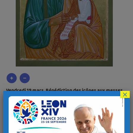
Vendredi 19 mars, Bénédiction des icônes
aux messes
×
de 6h30 et 9h à Saint Louis
Accueillez saint Joseph chez vous pendant une semaine avec
un livret pour prier chaque jour
à compter des messes du 20 mars et du 21 mars
Pour vous inscrire, merci de téléphoner au secrétariat de la