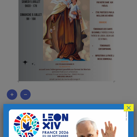
×
Au carmel de Morlaix aura lieu la cérémonie du scapulaire de
Notre-Dame du Mont-Carmel, le week-end des 5 et 6 juillet
2025. Celle-ci sera présidée par le frère Cyril, OCD. Le week-
end proposera des temps d’enseignement, des témoignages,
une préparation spirituelle, impositions des scapulaires au