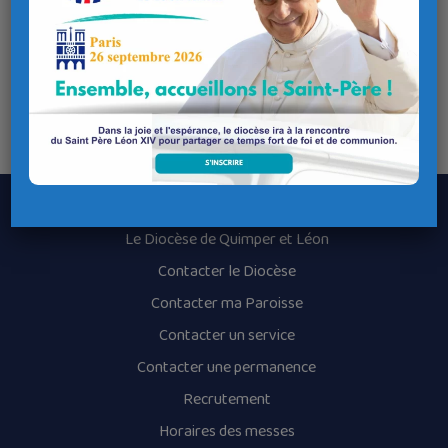
cours d’une Eucharistie.
Samedi 5 juillet, 9h30-17h.
Dimanche 6 juillet, 9h-16h.
Accueil avec hébergement possible au carmel de Morlaix
(prévenir 8 jours à l’avance).
Le Diocèse de Quimper et Léon
Contacter le Diocèse
Contacter ma Paroisse
Contacter un service
Contacter une permanence
Recrutement
Horaires des messes