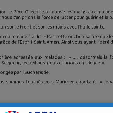
tion le Père Grégoire a imposé les mains aux malade
ous t’en prions la force de lutter pour guérir et la pa
n sur le front et sur les mains avec l’huile sainte.
 du malade il a dit » Par cette onction sainte que l
râce de l’Esprit Saint. Amen. Ainsi vous ayant libéré 
 prière adressée aux malades : » …… désormais la f
 Seigneur, recueillons-nous et prions en silence. «
longée par l’Eucharistie.
us sommes tournés vers Marie en chantant » Je vo