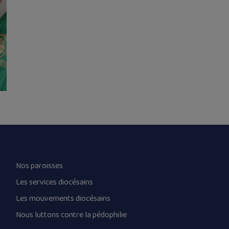
Nos paroisses
Les services diocésains
Les mouvements diocésains
Nous luttons contre la pédophilie