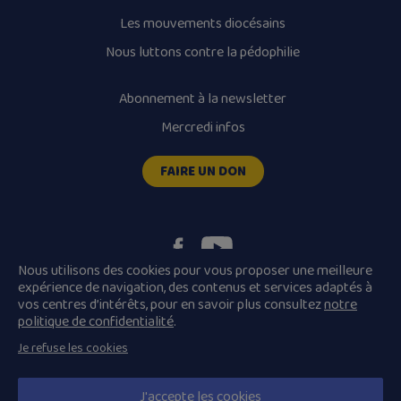
Les mouvements diocésains
Nous luttons contre la pédophilie
Abonnement à la newsletter
Mercredi infos
FAIRE UN DON
Nous utilisons des cookies pour vous proposer une meilleure
expérience de navigation, des contenus et services adaptés à
vos centres d’intérêts, pour en savoir plus consultez
notre
Plan du site
Mentions légales
politique de confidentialité
.
Conditions Générales de Vente
Je refuse les cookies
Politique de confidentialité
© 2026 Diocèse de Quimper et Léon, Tous droits réservés.
J'accepte les cookies