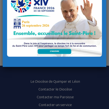
Cathédrale de saint-Pol-de-Léon
à 20h30
et le
12 août
Chapelle sainte-Anne-la-Palud
à 20h30 également
Elle sera accompagnée par Philippe Guével.
Participation libre.
Le Diocèse de Quimper et Léon
Contacter le Diocèse
Contacter ma Paroisse
Contacter un service