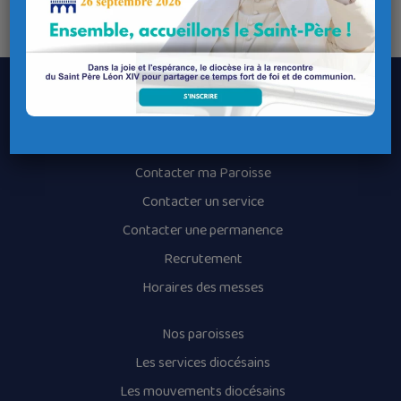
Libre participation.
Le Diocèse de Quimper et Léon
Contacter le Diocèse
Contacter ma Paroisse
Contacter un service
Contacter une permanence
Recrutement
Horaires des messes
Nos paroisses
Les services diocésains
Les mouvements diocésains