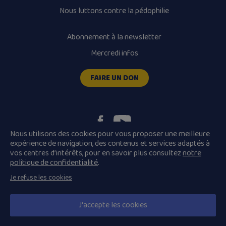
Nous luttons contre la pédophilie
Abonnement à la newsletter
Mercredi infos
FAIRE UN DON
Nous utilisons des cookies pour vous proposer une meilleure
expérience de navigation, des contenus et services adaptés à
vos centres d’intérêts, pour en savoir plus consultez
notre
Plan du site
Mentions légales
politique de confidentialité
.
Conditions Générales de Vente
Je refuse les cookies
Politique de confidentialité
© 2026 Diocèse de Quimper et Léon, Tous droits réservés.
J'accepte les cookies