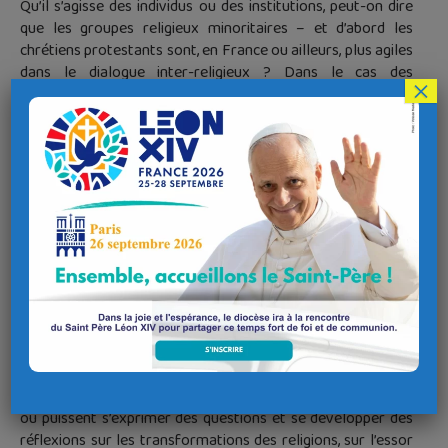
Qu’il s’agisse des individus ou des institutions, peut-on dire
que les groupes religieux minoritaires – et d’abord les
chrétiens protestants sont, en France ou ailleurs, plus agiles
dans le dialogue inter-religieux ? Dans le cas des
×
protestants, on peut mettre en évidence et analyser des
affinités électives anciennes avec le judaïsme, et la façon
dont est réexaminée aujourd’hui la manière dont les
fondateurs de la Réforme considéraient l’islam et le Coran.
La conférence s’attachera à comparer ces initiatives avec
celles des catholiques. Au sein de l’univers protestant, les
façons de faire sont diverses et seront détaillées, en
particulier les initiatives prises par la Fédération
Protestante de France ou facilitées par elle, sous forme de
publications, de colloques, d’initiatives locales.
L’association « Cultures et Religions en Dialogue »
rassemble des personnes appartenant à diverses traditions
culturelles et spirituelles.
Elle a pour objectif de développer des espaces de paroles
où puissent s’exprimer des questions et se développer des
réflexions sur les transformations des religions, sur l’essor