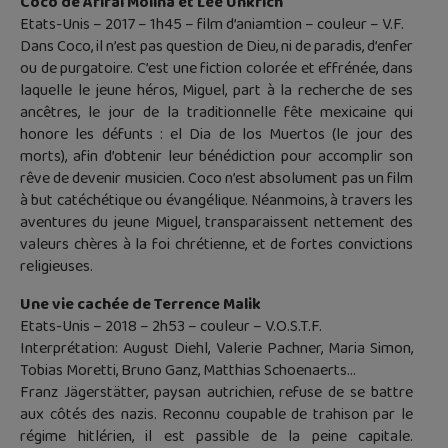
Coco de Arirai Molina et Lee Unkrich
Etats-Unis – 2017 – 1h45 – film d’aniamtion – couleur – V.F.
Dans Coco, il n’est pas question de Dieu, ni de paradis, d’enfer
ou de purgatoire. C’est une fiction colorée et effrénée, dans
laquelle le jeune héros, Miguel, part à la recherche de ses
ancêtres, le jour de la traditionnelle fête mexicaine qui
honore les défunts : el Dia de los Muertos (le jour des
morts), afin d’obtenir leur bénédiction pour accomplir son
rêve de devenir musicien. Coco n’est absolument pas un film
à but catéchétique ou évangélique. Néanmoins, à travers les
aventures du jeune Miguel, transparaissent nettement des
valeurs chères à la foi chrétienne, et de fortes convictions
religieuses.
Une vie cachée de Terrence Malik
Etats-Unis – 2018 – 2h53 – couleur – V.O.S.T.F.
Interprétation: August Diehl, Valerie Pachner, Maria Simon,
Tobias Moretti, Bruno Ganz, Matthias Schoenaerts…
Franz Jägerstätter, paysan autrichien, refuse de se battre
aux côtés des nazis. Reconnu coupable de trahison par le
régime hitlérien, il est passible de la peine capitale.