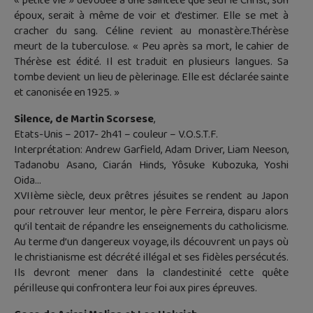
« petite vie » dévouée à une sainteté que seul le Christ, son
époux, serait à même de voir et d’estimer. Elle se met à
cracher du sang. Céline revient au monastère.Thérèse
meurt de la tuberculose. « Peu après sa mort, le cahier de
Thérèse est édité. Il est traduit en plusieurs langues. Sa
tombe devient un lieu de pèlerinage. Elle est déclarée sainte
et canonisée en 1925. »
Silence, de Martin Scorsese
,
Etats-Unis – 2017- 2h41 – couleur – V.O.S.T.F.
Interprétation: Andrew Garfield, Adam Driver, Liam Neeson,
Tadanobu Asano, Ciarán Hinds, Yôsuke Kubozuka, Yoshi
Oida…
XVIIème siècle, deux prêtres jésuites se rendent au Japon
pour retrouver leur mentor, le père Ferreira, disparu alors
qu’il tentait de répandre les enseignements du catholicisme.
Au terme d’un dangereux voyage, ils découvrent un pays où
le christianisme est décrété illégal et ses fidèles persécutés.
Ils devront mener dans la clandestinité cette quête
périlleuse qui confrontera leur foi aux pires épreuves.