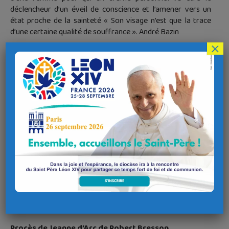
déclencheur d’un éveil de conscience et l’amener vers un
état proche de la sainteté « Son visage n’est que la trace
d’une certaine qualité de souffrance ». André Bazin
×
L’Apparition de Xavier Giannoli
France – 2017 – 2h17 – couleurs
Interprétation: Vincent Lindon , Galatea Bellugi, Patrick
d’Assumçao, Anatole Taubman, Elina Löwensohn, Gérard
Dessalles…
Jacques, grand reporter pour un quotidien français reçoit un
jour un mystérieux coup de téléphone du Vatican. Dans une
petite ville du sud-est de la France une jeune fille de 18 ans a
affirmé avoir eu une apparition de la Vierge Marie. La
rumeur s’est vite répandue et le phénomène a pris une telle
ampleur que des milliers de pèlerins viennent désormais se
recueillir sur le lieu des apparitions présumées. Jacques qui
n’a rien à voir avec ce monde-là accepte de faire partie d’une
commission d’enquête chargée de faire la lumière sur ces
événements.
Procès de Jeanne d’Arc de Robert Bresson