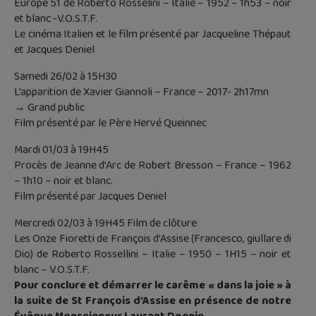
Europe 51 de Roberto Rosselini – Italie – 1952 – 1h53 – noir
et blanc -V.O.S.T.F.
Le cinéma Italien et le film présenté par Jacqueline Thépaut
et Jacques Deniel
Samedi 26/02 à 15H30
L’apparition de Xavier Giannoli – France – 2017- 2h17mn
→ Grand public
Film présenté par le Père Hervé Queinnec
Mardi 01/03 à 19H45
Procès de Jeanne d’Arc de Robert Bresson – France – 1962
– 1h10 – noir et blanc.
Film présenté par Jacques Deniel
Mercredi 02/03 à 19H45 Film de clôture
Les Onze Fioretti de François d’Assise (Francesco, giullare di
Dio) de Roberto Rossellini – Italie – 1950 – 1H15 – noir et
blanc – V.O.S.T.F.
Pour conclure et démarrer le carême « dans la joie » à
la suite de St François d’Assise en présence de notre