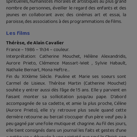
spirituelles, humanistes morales et artistiques au plus grand
nombre de personnes, éveiller le regard des enfants et des
jeunes en collaborant avec des cinémas art et essai, la
paroisse, des associations à des programmations de films.
Les films
Thérèse, de Alain Cavalier
France – 1986 – 1h34 – couleur.
Interprétation: Catherine Mouchet, Hélène Alexandridis,
Aurore Prieto, Clémence Massart-Weit , Sylvie Habault,
Nathalie Bernart, Mona Heftre…
Fin du XIXème Siècle. Pauline et Marie ses soeurs sont
Carmel de Lisieux. Thérèse Martin (Catherine Mouchet)
souhite y entrer aussi dès l’âge de 15 ans. Elle y parvient en
faisant monter sa sollicitation jusqu’au pape. D’abord
accompagnée de sa cadette, et amie la plus proche, Céline
(Aurore Prieto), elle s’y retrouve plus seule quand cette
dernière retourne au bercail s’occuper d’un père veuf peu à
peu gagné par une folie mutique et chagrine. Au fil des jours,
elle tient consignés dans un journal les faits et gestes d’une