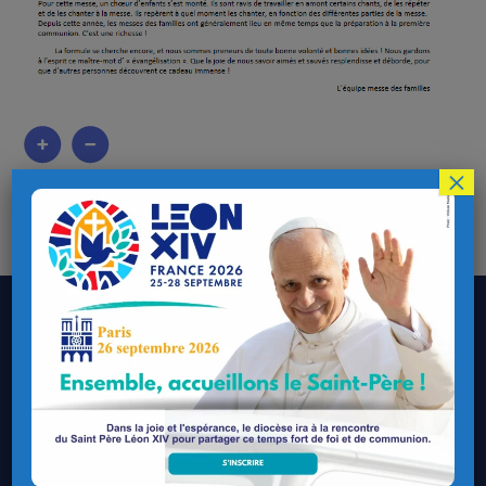
×
Veuillez trouver ci-dessous la FIP du 18 février :
Télécharger
fip-18-fevrier-2024
Le Diocèse de Quimper et Léon
Contacter le Diocèse
Contacter ma Paroisse
Contacter un service
Contacter une permanence