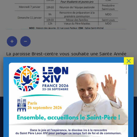
La paroisse Brest-centre vous souhaite une Sainte Année
×
2026 !
Voici la FIP du 4 janvier, fête de l’Épiphanie :
Download
FIP 4 janvier 2026
Le Diocèse de Quimper et Léon
Contacter le Diocèse
Contacter ma Paroisse