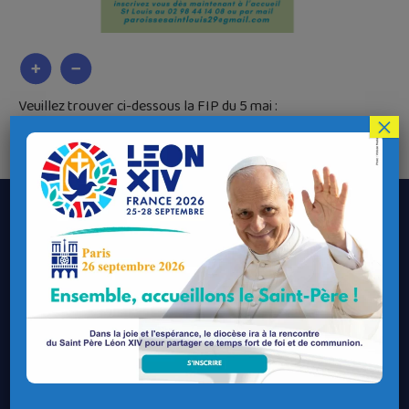
Veuillez trouver ci-dessous la FIP du 5 mai :
×
Télécharger
FIP-5-mai-1
Le Diocèse de Quimper et Léon
Contacter le Diocèse
Contacter ma Paroisse
Contacter un service
Contacter une permanence
Recrutement