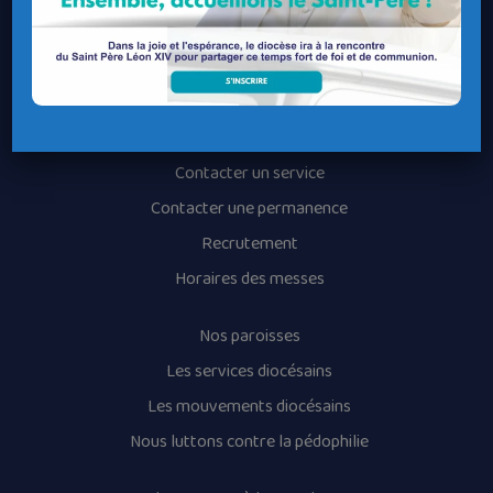
Le Diocèse de Quimper et Léon
Contacter le Diocèse
Contacter ma Paroisse
Contacter un service
Contacter une permanence
Recrutement
Horaires des messes
Nos paroisses
Les services diocésains
Les mouvements diocésains
Nous luttons contre la pédophilie