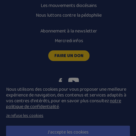
Les mouvements diocésains
Nous luttons contre la pédophilie
Abonnement à la newsletter
Mercredi infos
FAIRE UN DON
Nous utilisons des cookies pour vous proposer une meilleure
expérience de navigation, des contenus et services adaptés à
vos centres d’intérêts, pour en savoir plus consultez
notre
Plan du site
Mentions légales
politique de confidentialité
.
Conditions Générales de Vente
Je refuse les cookies
Politique de confidentialité
© 2026 Diocèse de Quimper et Léon, Tous droits réservés.
J'accepte les cookies