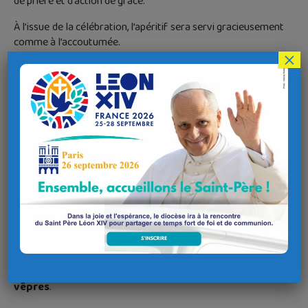
de prière et d’action de grâce.
À l’issue de la célébration, l’apéritif sera servi gracieusement
comme à l’accoutumée.
×
Concernant le repas, contrairement aux années
précédentes, chacun est invité à apporter son pique-nique.
Toutefois, des frites et chipolatas seront proposées sur
place pour ceux qui n’auraient pas prévu de repas ou
simplement pour accompagner leur pique-nique dans une
ambiance chaleureuse et festive.
L
’
après-midi, nous aurons également la grande joie
d’écouter Mgr Bondu lors d’une conférence
. Il
partagera avec nous son regard d’évêque sur
l’augmentation constante du nombre de baptêmes en
France ces dernières années, signe d’espérance pour notre
Église et notre société.
La
journée s’achèvera dans le recueillement avec les
vêpres
.