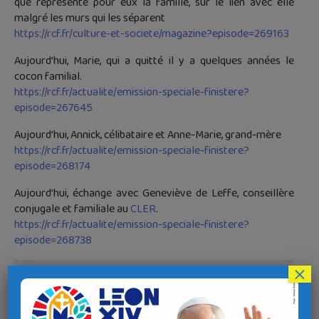
que représente pour eux la famille, sur le lien avec elle
malgré les murs qui les séparent
https://rcf.fr/culture-et-societe/magazine?episode=269163
Aujourd’hui, Marie, qui a quitté il y a quelques années le
cocon familial.
https://rcf.fr/actualite/emission-speciale-finistere?
episode=267645
Aujourd’hui, Annick, célibataire et Anne-Marie, grand-mère
https://rcf.fr/actualite/emission-speciale-finistere?
episode=268174
Aujourd’hui, échange avec Geneviève de Leffe, conseillère
conjugale et familiale au
CLER
.
https://rcf.fr/actualite/emission-speciale-finistere?
episode=268738
×
À consulter
Xème Rencontre mondiale des familles