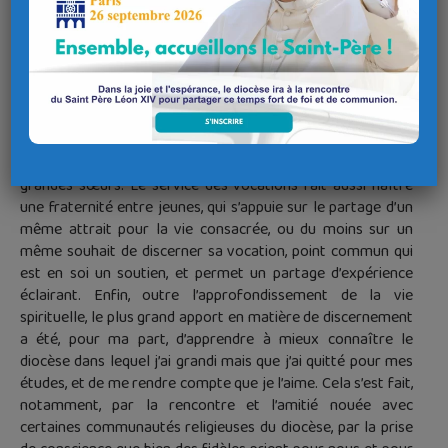
(et pas que !), des conférences, des films, etc.
Le plus nourrissant fut pour moi de découvrir, au gré des
retraites et pèlerinages, les vies de certains saints, qui
illustrent l’immense diversité des chemins que Dieu trace
avec l’homme, qui nous montrent que le vrai sens et but de
toute vocation est l’amour de Dieu, et en lesquels nous
pouvons parfois trouver de précieux grands frères ou
grandes sœurs. Le service des vocations fait aussi naître
une fraternité entre jeunes, qui s’appuie sur le partage d’un
même attrait pour la vie consacrée, ou du moins sur un
même souhait de discerner sa vocation, point commun qui
est en soi un soutien, et permet un partage d’expérience
éclairant. Enfin, outre l’approfondissement de la vie
spirituelle, le plus grand apport en matière de discernement
a été, pour ma part, d’apprendre à mieux connaître le
diocèse dans lequel j’ai grandi mais que j’ai quitté pour mes
études, et de me rendre compte que je l’aime. Cela s’est fait,
notamment, par la rencontre et l’amitié nouée avec
certaines communautés religieuses du diocèse, par la prise