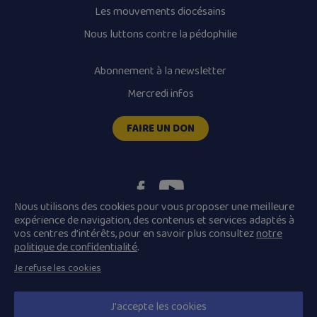
Les mouvements diocésains
Nous luttons contre la pédophilie
Abonnement à la newsletter
Mercredi infos
FAIRE UN DON
Nous utilisons des cookies pour vous proposer une meilleure
expérience de navigation, des contenus et services adaptés à
vos centres d’intérêts, pour en savoir plus consultez
notre
Plan du site
Mentions légales
politique de confidentialité
.
Conditions Générales de Vente
Je refuse les cookies
Politique de confidentialité
© 2026 Diocèse de Quimper et Léon, Tous droits réservés.
J'accepte les cookies