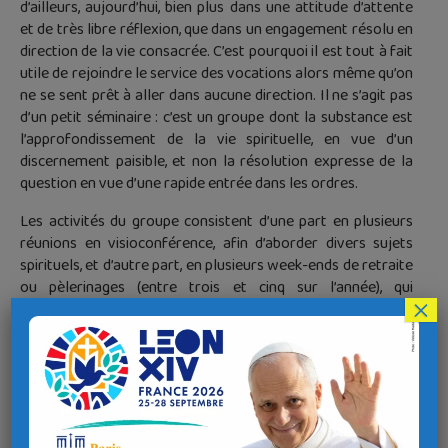
d’ailleurs, aujourd’hui, bien plus dans une attitude d’attente
et de très libre réflexion, que dans un engagement résolu en
direction de la vie consacrée. C’est pourquoi il est tout à fait
utile de rejoindre le service des vocations alors même qu’on
ne se sent prêt à aller dans aucune direction. Il ne s’agit pas
d’un petit séminaire : c’est un groupe dont la substance est
l’approfondissement de la vie spirituelle, en vue d’un
discernement paisible, et non la résolution expresse de la
question en vue d’une rapide entrée dans les ordres.
Les activités du groupe consistent d’une part en plusieurs
réunions en visioconférence, afin d’aborder divers sujets
spirituels, et d’autre part, en plusieurs week-ends de retraite
ou pèlerinages (entre trois et cinq sur l’année), qui
×
constituent le cœur de la vie du service des vocations. Ce
sont de salutaires et réguliers temps de pause, de solitude,
de silence devant Dieu, mais aussi de partage fraternel, au
milieu d’existences qui laissent généralement peu de place à
un tel recueillement. La nourriture spirituelle que nous
recevons peut passer par la lecture commune d’un ouvrage
spirituel, par des témoignages, des rencontres de consacrés