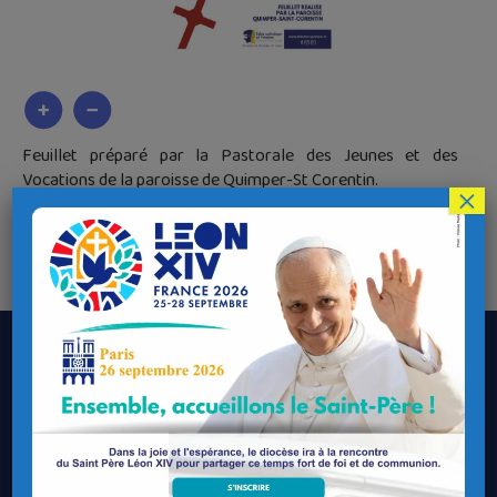
Feuillet préparé par la Pastorale des Jeunes et des
Vocations de la paroisse de Quimper-St Corentin.
×
Vous pourrez y découvrir le témoignage de Pauline.
Download
monastere-invisible-novembre-2024
Le Diocèse de Quimper et Léon
Contacter le Diocèse
Contacter ma Paroisse
Contacter un service