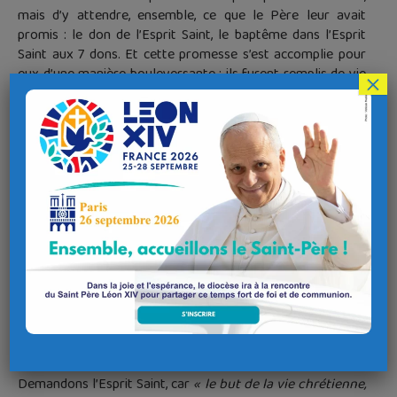
mais d’y attendre, ensemble, ce que le Père leur avait
promis : le don de l’Esprit Saint, le baptême dans l’Esprit
Saint aux 7 dons. Et cette promesse s’est accomplie pour
eux d’une manière bouleversante : ils furent remplis de vie
×
et de joie, d’assurance contagieuse, en vue de la grande
mission qui les attendait.
Cette force, nous la verrons à l’œuvre dans la célébration
des confirmations de la messe de la Pentecôte, dimanche
24 mai à 10h30 à Plouzané. Mais elle n’est évidemment pas
réservée aux nouveaux confirmés.
C’est de cette puissance de l’Esprit Saint que nous avons
aujourd’hui le plus grand besoin, chacun, personnellement,
mais aussi comme communauté.
Je vous propose donc de multiplier, d’ici à la Pentecôte, les
temps de prière et d’invocation de l’Esprit Saint : 10 fois, 100
fois, 1000 fois par jour !
Demandons l’Esprit Saint, car
« le but de la vie chrétienne,