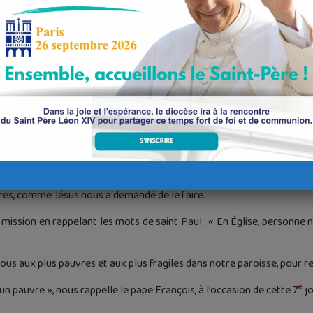
cendre jusqu’à l’autre pour le recevoir, l’écouter, le reconnaître comme
Christ au service de nos frères. »
omme, il se fait le plus pauvre des pauvres. Pour avoir la paix en so
it cette promesse : ‘Vous serez heureux si vous le faites’. C’est la char
e qui remet debout. Cela permet d’aller de l’avant. »
exprimées par les 190 participants, lors de la journée fraternelle de 
tage d’Évangile, de fraternité, de soutien local sur l’ensemble du 
 peu, voire pas écoutées au sein de l’Église. Nous avons échangé sur
avons partagé nos talents à travers des ateliers et nous avons c
tres, comme Jésus nous a demandé de le faire.
ssion en rappelant les mots de saint Paul : « En Église, personne ne pe
ous aux plus pauvres et aux plus fragiles dans notre paroisse, pour rec
e
n pauvre », nous rappelle le pape François, à l’occasion de cette 7
jo