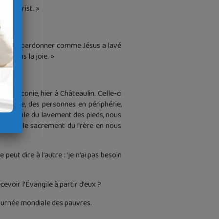
 le Christ. »
i, il faut pardonner comme Jésus a lavé
ité dans la joie. »
la diaconie, hier à Châteaulin. Celle-ci
diocèse, des personnes en périphérie,
 l’évangile du lavement des pieds, nous
élébré le sacrement du frère en nous
ut dire à l’autre : ‘je n’ai pas besoin
evoir l’Évangile à partir d’eux ?
urnée mondiale des pauvres.