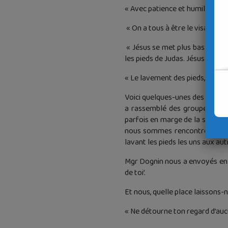
« Avec patience et humilité, des
« On a tous à être le visage du 
« Jésus se met plus bas que l’h
les pieds de Judas. Jésus nous fa
« Le lavement des pieds, c’est c
Voici quelques-unes des phrases 
a rassemblé des groupes de par
parfois en marge de la société,
nous sommes rencontrés, nous 
lavant les pieds les uns aux au
Mgr Dognin nous a envoyés en mi
de toi’.
Et nous, quelle place laissons-n
« Ne détourne ton regard d’aucu