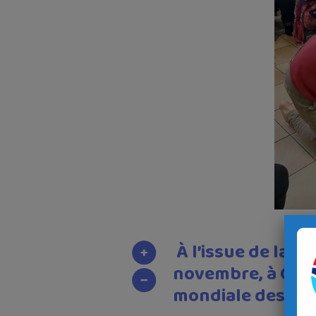
À l’issue de la jo
novembre, à Châte
mondiale des pa