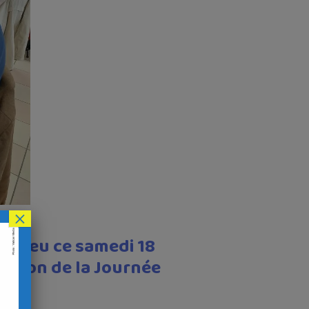
×
it lieu ce samedi 18
casion de la Journée