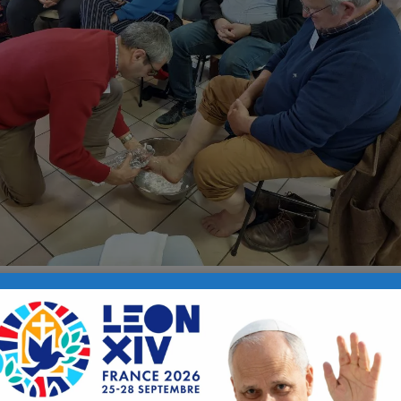
urnée fraternelle de la diaconie qui ava
aulin, un message a été rédigé à l’oc
uvres.