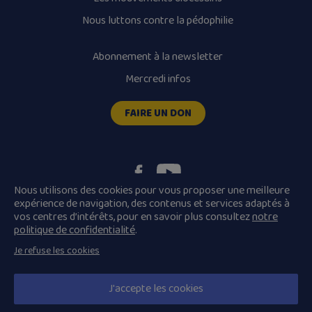
Nous luttons contre la pédophilie
Abonnement à la newsletter
Mercredi infos
FAIRE UN DON
Nous utilisons des cookies pour vous proposer une meilleure
expérience de navigation, des contenus et services adaptés à
vos centres d’intérêts, pour en savoir plus consultez
notre
Plan du site
Mentions légales
politique de confidentialité
.
Conditions Générales de Vente
Je refuse les cookies
Politique de confidentialité
© 2026 Diocèse de Quimper et Léon, Tous droits réservés.
J'accepte les cookies