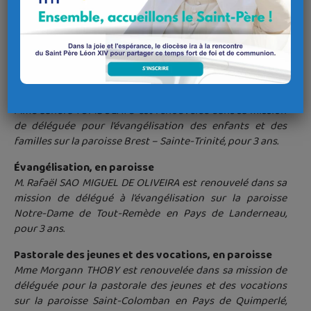
Notre-Dame de Tout-Remède en Pays de Landerneau, pour
19 mois (à compter du 1er février 2026).
Mme Sandrine SIRURGET est renouvelée dans sa mission
de déléguée pour l’évangélisation des enfants et des
familles sur la paroisse Sainte-Anne – Châteaulin, pour 3
ans.
Mme Sandra TOMBOLATO est renouvelée dans sa mission
de déléguée pour l’évangélisation des enfants et des
familles sur la paroisse Brest – Sainte-Trinité, pour 3 ans.
Évangélisation, en paroisse
M. Rafaël SAO MIGUEL DE OLIVEIRA est renouvelé dans sa
mission de délégué à l’évangélisation sur la paroisse
Notre-Dame de Tout-Remède en Pays de Landerneau,
pour 3 ans.
Pastorale des jeunes et des vocations, en paroisse
Mme Morgann THOBY est renouvelée dans sa mission de
déléguée pour la pastorale des jeunes et des vocations
sur la paroisse Saint-Colomban en Pays de Quimperlé,