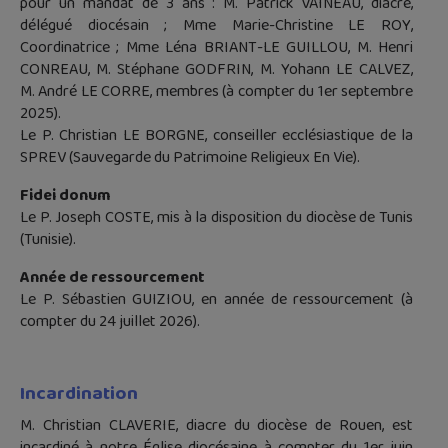
pour un mandat de 3 ans : M. Patrick VAINEAU, diacre,
délégué diocésain ; Mme Marie-Christine LE ROY,
Coordinatrice ; Mme Léna BRIANT-LE GUILLOU, M. Henri
CONREAU, M. Stéphane GODFRIN, M. Yohann LE CALVEZ,
M. André LE CORRE, membres (à compter du 1er septembre
2025).
Le P. Christian LE BORGNE, conseiller ecclésiastique de la
SPREV (Sauvegarde du Patrimoine Religieux En Vie).
Fidei donum
Le P. Joseph COSTE, mis à la disposition du diocèse de Tunis
(Tunisie).
Année de ressourcement
Le P. Sébastien GUIZIOU, en année de ressourcement (à
compter du 24 juillet 2026).
Incardination
M. Christian CLAVERIE, diacre du diocèse de Rouen, est
incardiné à notre Église diocésaine à compter du 1er juin