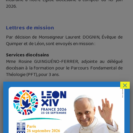
2026.
Lettres de mission
Par décision de Monseigneur Laurent DOGNIN, Évêque de
Quimper et de Léon, sont envoyés en mission :
Services diocésains
Mme Rosine GUINGUÉNO-FERRER, adjointe au délégué
diocésain à la formation pour le Parcours Fondamental de
Théologie (PFT), pour 3 ans.
×
Mme Fabienne TAFANI, est renouvelée dans sa mission de
coordinatrice de la Maison diocésaine de Brest, pour 3
ans.
Évangélisation des jeunes et des familles, en
paroisse
Mme Tiphaine MOBUCHON-LAMBERT, déléguée pour
l’évangélisation des jeunes et des familles, sur la paroisse