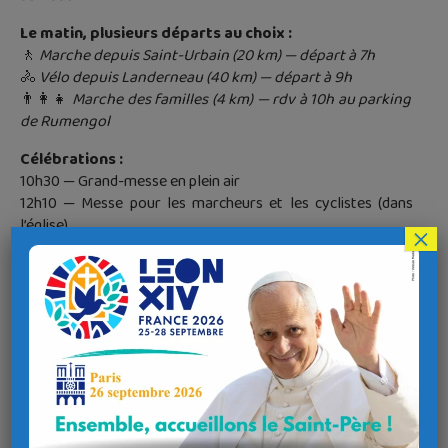
Le matin, plusieurs départs au choix :
🚶
Marche depuis Saint-Urbain (20 km) — départ à 7h
🚴
Vélo depuis Landerneau (40 km) — départ à 9h
👨‍👩‍👧
Marche des familles (4 km) — rdv à 10h au parking
de Rumengol
Célébrations :
10h30 — Grand-messe en plein air
12h10 — Messe pour les marcheurs et les cyclistes (dans
l’église)
×
🍔
Repas du midi :
Sur place, dans une ambiance conviviale (2 services : 12h et
13h)
Menu : hamburger, chips, boisson, crêpe
💶 8 € en prévente / 10 € sur place
🧺 Possibilité d’apporter son pique-nique
Après-midi pour tous :