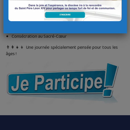
Jeux et activités pour les enfants (14h–16h)
Témoignage
Chapelet
Procession avec bannières et statues
Consécration au Sacré-Cœur
👨‍👩‍👧‍👦 Une journée spécialement pensée pour tous les
âges !