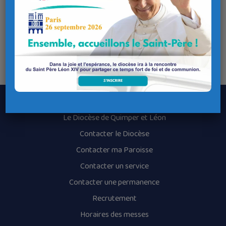
Archevêque de Tours et vice-président de la conférence des
Évêques de France
Informations et inscriptions :
07 84 62 91 78
lourdes.msvs@gmail.com
www.lourdes-maries-separes.fr
Le Diocèse de Quimper et Léon
Contacter le Diocèse
Contacter ma Paroisse
Contacter un service
Contacter une permanence
Recrutement
Horaires des messes