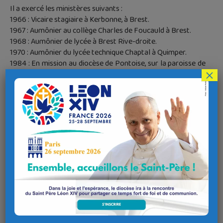
Il a exercé les ministères suivants :
1966 : Vicaire stagiaire à Kerbonne, à Brest.
1967 : Aumônier au collège Charles de Foucauld à Brest.
1968 : Aumônier de lycée à Brest Rive-droite.
1970 : Aumônier du lycée technique Chaptal à Quimper.
1984 : En mission au diocèse de Pontoise, sur la paroisse de
×
Gonesse.
1993 : Chargé des Jeunes du Monde Ouvrier de la zone de
Morlaix, aumônier fédéral de la JOC/JOCF, au service des
paroisses du secteur pastoral de Morlaix,
et Aumônier du lycée professionnel public de Morlaix.
1998 : Curé de l’ensemble paroissial de Bellevue à Brest et
Délégué diocésain à la Mission Ouvrière.
2010 : Curé de l’ensemble paroissial de Châteaulin et doyen
de Châteaulin, Pleyben, Briec à partir de 2011.
2014 : Curé de l’ensemble paroissial Quimper-Ouest, en
résidence au presbytère de Penhars où il prend sa retraite
en 2016.
Jo-Yves était membre de l’Institut des prêtres du Prado. Il