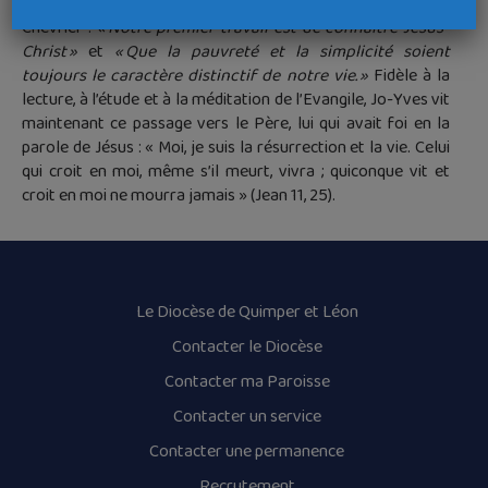
vivait au quotidien ce que disait le Père Antoine
Chevrier :
« Notre premier travail est de connaître Jésus-
Christ »
et
« Que la pauvreté et la simplicité soient
toujours le caractère distinctif de notre vie. »
Fidèle à la
lecture, à l’étude et à la méditation de l’Evangile, Jo-Yves vit
maintenant ce passage vers le Père, lui qui avait foi en la
parole de Jésus : « Moi, je suis la résurrection et la vie. Celui
qui croit en moi, même s’il meurt, vivra ; quiconque vit et
croit en moi ne mourra jamais » (Jean 11, 25).
Le Diocèse de Quimper et Léon
Contacter le Diocèse
Contacter ma Paroisse
Contacter un service
Contacter une permanence
Recrutement