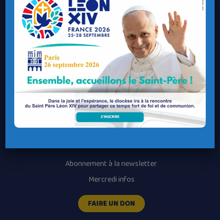
Contacter ma Paroisse
Contacter un service
Contacter une permanence
Recrutement
Horaires des messes
Nos paroisses
Les services diocésains
Les mouvements diocésains
Nous luttons contre la pédophilie
Abonnement à la newsletter
Mercredi infos
FAIRE UN DON