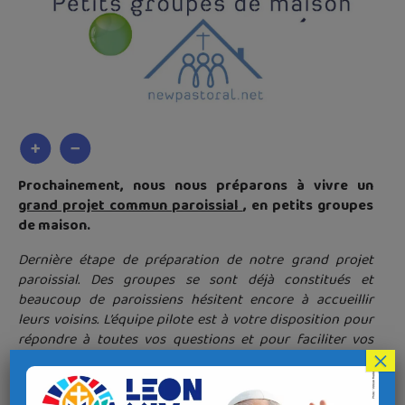
Prochainement, nous nous préparons à vivre un
grand projet commun paroissial
, en petits groupes
de maison.
Dernière étape de préparation de notre grand projet
paroissial. Des groupes se sont déjà constitués et
beaucoup de paroissiens hésitent encore à accueillir
leurs voisins. L’équipe pilote est à votre disposition pour
répondre à toutes vos questions et pour faciliter vos
×
rencontres et pour confirmer votre inscription.
Il n’y a que 2 choses à faire :
INVITER
en appliquant ‘’la règle