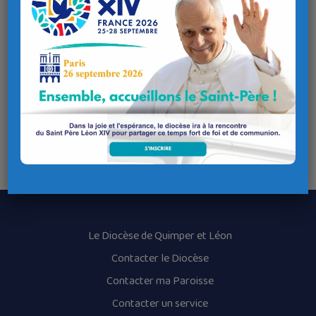
des deux amis”, c’est à dire inviter au moins deux personnes
(ou plus évidemment !) et
OUVRIR
sa maison une fois par
semaine pendant 6 semaines.
Les petits groupes commenceront la première semaine du
Carême, du dimanche 18 février 2024
Laissez vos coordonnées, nous vous recontacterons :
par téléphone ou SMS au 06 77 17 26 01
par e-mail :
brest.ste.trinite@gmail.com
Le Diocèse de Quimper et Léon
Contacter le Diocèse
Contacter ma Paroisse
Contacter un service