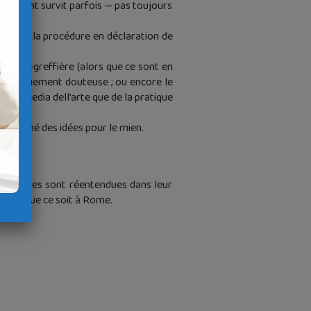
tachement survit parfois — pas toujours
ation de la procédure en déclaration de
ligieuse-greffière (alors que ce sont en
ntologiquement douteuse ; ou encore le
a commedia dell’arte que de la pratique
que donné des idées pour le mien.
ome. Elles sont réentendues dans leur
r qui que ce soit à Rome.