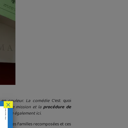
 en couleur. La comédie
C’est quoi
×
t notre mission et la
procédure de
propose également ici.
vée sur les familles recomposées et ces