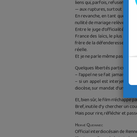
liens qui, parfois, refusent ob
— aux ruptures, surtout lorsque
En revanche, en tant que présid
nullité de mariage relève davan
Entre le juge d’officialité cari
France des laïcs, le plus souv
frère de la défenderesse sollic
réelle.
Et je ne parle même pas de la dé
Quelques libertés particulière
– l’appel ne se fait jamais deva
– si un appel est interjeté au
diocèse, sur mandat d’un juge d
Et, bien sûr, le film n’échappe 
Bref, inutile d’y chercher un c
Mais pour rire, réfléchir et pa
Hervé Queinnec
Official interdiocésain de Renn