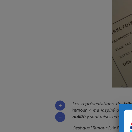
Les représentations du
trib
l’amour ?
m’a inspiré quelqu
nullité
y sont mises en scène. V
C’est quoi l’amour ?
, de Fabien