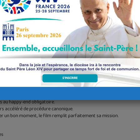
stinément de se dissoudre. Le film montre avec justesse combien l’at
 des enfants continuent de relier les anciens conjoints.
ent d’un tribunal ecclésiastique, je dois confesser que la représent
tage du folklore que du droit canonique.
catural, au vocabulaire hermétique et aux questions indiscrètes ; la re
ent bénévoles) ; le cousin prêtre en pleine tentative d’ingérence déo
ité pour un faux témoignage… on navigue plus volontiers du côté de l
coration des bureaux de l’officialité, si caricaturale qu’elle m’a pres
ment savoureuses :
nt le même tribunal que la première instance ;
près de la Rote romaine, les parties ne sont jamais convoquées à R
e la Rote, parfaitement capable de mener l’instruction sans convoque
pas au happy‑end obligatoire.
ours accéléré de procédure canonique.
sser un bon moment, le film remplit parfaitement sa mission.
es