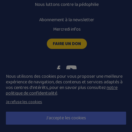
Nous luttons contre la pédophilie
Abonnement à la newsletter
Mercredi infos
FAIRE UN DON
Nous utilisons des cookies pour vous proposer une meilleure
expérience de navigation, des contenus et services adaptés à
vos centres d’intérêts, pour en savoir plus consultez
notre
Plan du site
Mentions légales
politique de confidentialité
.
Conditions Générales de Vente
Je refuse les cookies
Politique de confidentialité
© 2026 Diocèse de Quimper et Léon, Tous droits réservés.
J'accepte les cookies