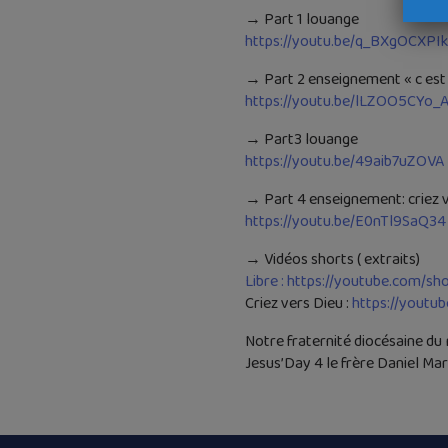
→ Part 1 louange
https://youtu.be/q_BXgOCXPIk
→ Part 2 enseignement « c est p
https://youtu.be/lLZOO5CYo_
→ Part3 louange
https://youtu.be/49aib7uZOVA
→ Part 4 enseignement: criez 
https://youtu.be/E0nTl9SaQ34
→ Vidéos shorts ( extraits)
Libre : https://youtube.com/
Criez vers Dieu :
https://yout
Notre fraternité diocésaine du
Jesus’Day 4 le frère Daniel Mar