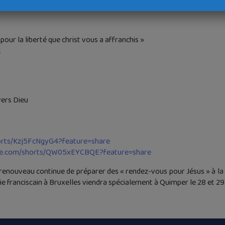
our la liberté que christ vous a affranchis »
A
vers Dieu
shorts/Kzj5FcNgyG4?feature=share
ube.com/shorts/QW05xEYCBQE?feature=share
 renouveau continue de préparer des « rendez-vous pour Jésus » à la c
ie franciscain à Bruxelles viendra spécialement à Quimper le 28 et 29