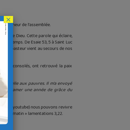
×
rand bonheur de l’assemblée.
role de Dieu. Cette parole qui éclaire,
op longtemps. De Esaie 53, 5 à Saint Luc
,30. Le pasteur vient au secours de nos
fortés, consolés, ont retrouvé la paix
 nouvelle aux pauvres. Il m’a envoyé
és, proclamer une année de grâce du
Sauve » (youtube) nous pouvons revivre
 chaque matin » lamentations 3,22.