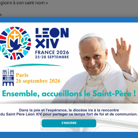
gloire à son saint nom »
»
ène est passionnée par la louange celtique ! cette fois c’est pour le g
 prédication a insisté avec force et humour sur la richesse de la pa
re sortir de situations angoissantes qui paralysent nos vies depuis tr
 Marie, la foi de l’aveugle Bartimée et la prière des disciples Actes 4
e de l’Esprit Saint et la prière des frères, beaucoup ont été récon
grâces.
 moi parce qu’il m’a consacré par l’onction, pour porter la bonne
vrance et aux aveugles la vue, renvoyer en liberté les opprim
nte a passé très vite mais grâce à Yann Le Goff et sa chaîne « Dieu 
 « les bontés du Seigneur ne sont pas épuisées, elles se renouvèlent
Sauve :