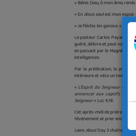
« Bénis Dieu, ô mon âme, rends 
« En Jésus seul est mon espoir 
« Je fléchis les genoux » …. Hél
Le pasteur Carlos Payan dans sa
guérit, délivre et peut nous fai
en passant par le Magnificat de
intelligences.
Par la prédication, la présenc
intérieure et vécu un temps de 
«
L’Esprit du Seigneur est sur
annoncer aux captifs la déli
Seigneur
» Luc 4,18.
Cet après-midi de prière ferve
l’évènement et prier encore car
Liens Jésus’Day 3 chaîne Dieu 