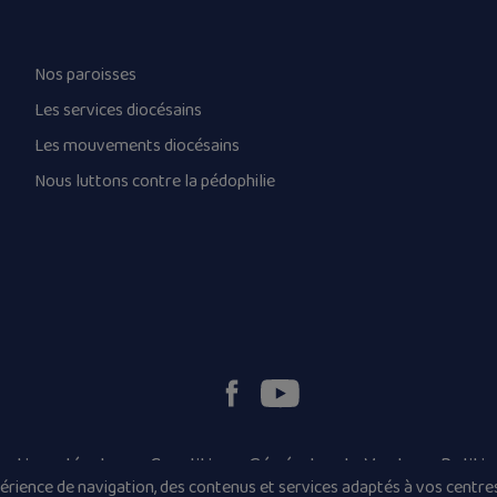
Nos paroisses
Les services diocésains
Les mouvements diocésains
Nous luttons contre la pédophilie
ntions légales
Conditions Générales de Vente
Politi
rience de navigation, des contenus et services adaptés à vos centres