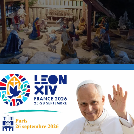
 Sébastien Davy ainsi que l’équipe pastorale de la paroisse Brest-Elo
Jésus-Christ soit avec vous à Noël et chaque jour de la Nouvell