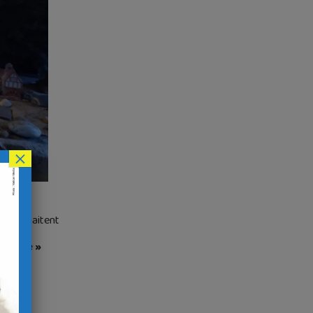
×
rn souhaitent
e Année »