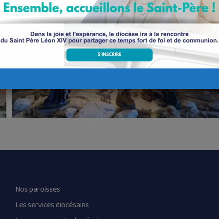
Nos paroisses
Les services diocésains