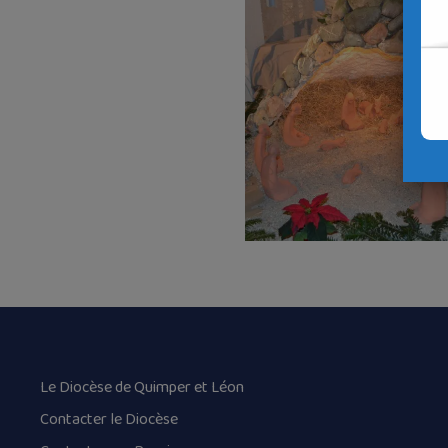
Le Diocèse de Quimper et Léon
Contacter le Diocèse