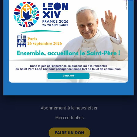
Contacter ma Paroisse
Contacter un service
Contacter une permanence
Recrutement
Horaires des messes
Nos paroisses
Les services diocésains
Les mouvements diocésains
Nous luttons contre la pédophilie
Abonnement à la newsletter
Mercredi infos
FAIRE UN DON