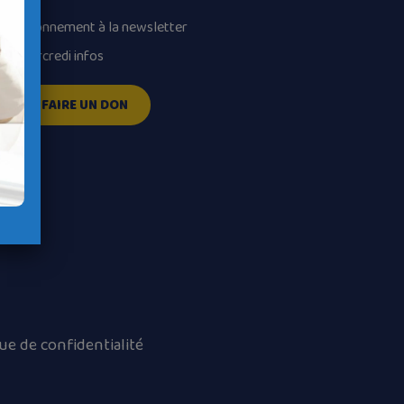
volume.
Abonnement à la newsletter
Mercredi infos
FAIRE UN DON
que de confidentialité