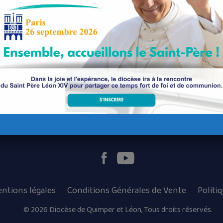
Nos paroisses
Les services diocésains
Les mouvements diocésains
Nous luttons contre la pédophilie
ntions légales
Conditions Générales de Vente
Politi
© 2026 Diocèse de Quimper et Léon, Tous droits réservés.