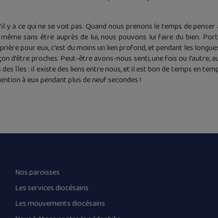
il y a ce qui ne se voit pas. Quand nous prenons le temps de penser à
me sans être auprès de lui, nous pouvons lui faire du bien. Porter 
rière pour eux, c’est du moins un lien profond, et pendant les longu
çon d’être proches. Peut-être avons-nous senti, une fois ou l’autre, a
es îles : il existe des liens entre nous, et il est bon de temps en t
tention à eux pendant plus de neuf secondes !
Nos paroisses
Les services diocésains
Les mouvements diocésains