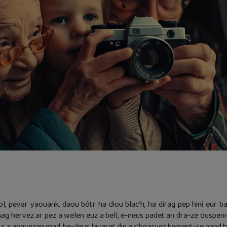
l, pevar yaouank, daou bôtr ha diou blac’h, ha dirag pep hini eur 
ag hervez ar pez a welen euz a bell, e-neus padet an dra-ze ouspen
 a anavezan mad, he-deus lavaret din e c’hoarvez kement-se gand he