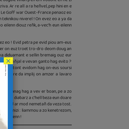
a. Ar re all a ra heñvel, pep hini en e
es Le Goff war Ouest-France penaoz eo
n teknikou niverel ! On evez eo a ya da
eilenn diouz reñk, a-vec’h eun eilenn
z eo ! Evid petra pe evid piou am-eus
ler on euz troet tro-dro deom doug an
va diduamant e sellin bremaig ouz eur
×
ij din soñjal e vevan ganto hag evito ?
zo e kontont evidom hag on-eus soursi
On doare da implij on amzer a lavaro
an bennag hag a vev er boan, pe a zo
e en on diabarz a c’hell beza eun doare
 evid lod ar mod nemetañ da veza tost.
 ket inizi : liammou a zo kenetrezom,
ao eilenn !