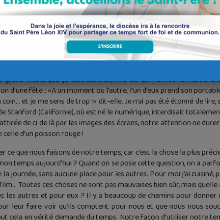
 table, quatre jeunes, deux gars et deux filles, et devant chacun un
 eux… et d’après ce que je pouvais voir de loin, cela a duré plu
rand-mère, que je connais bien, m’a dit qu’il arrive la même chos
ion d’une fête : «A un moment ou l’autre, l’un d’eux prend son portable
oin… et je me sens de trop !» dit-elle. Je n’ai pas été étonné de lire
e Stanford (Californie), où est né le numérique, interdisait totalemen
 : attirée de ci de là par les images des écrans, notre attention ne dur
 celle d’un poisson rouge !
 ce que nous faisons de notre temps, car c’est la chose la plus préci
 mon temps aujourd’hui ? Quand on se pose cette question, on a parfoi
la journée, sans aucune place pour les autres. Pour moi j’ai cuisiné, po
 film… Toutes ces choses ne sont pas mauvaises bien sûr, mais quelle a
ec les autres et pour eux ? Il y a beaucoup de chemins pour donner
ur leur faire voir qu’ils comptent pour nous et que nous nous souc
ut cela en vérité demande du temps. Notre façon d’utiliser notre tem