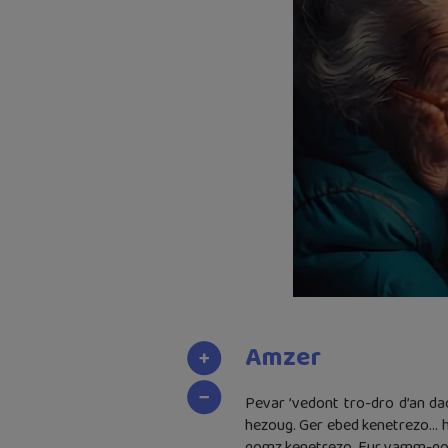
Amzer
Pevar ’vedont tro-dro d’an dao
hezoug. Ger ebed kenetrezo… h
gomz kenetrezo. Eur vamm-goz,