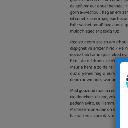
da geñver eur gouel bennag : «E
gorn a-wechou… hag en em zant
difennet krenn implij eun hezou
fall : sachet amañ hag ahont g
muioc’h eged ar peskig ruz !
Red eo deom eta en em c’houle
dispignet va amzer hirio ? Pa 
devez heb tamm plas ebed evid 
film… An oll draou-ze n’int ket
Meur a hent a zo da rei kelou,
ouz o yehed hag o eurvad, a 
deom ar wirionez war ar pez a
Med gouzoud mad a reom ive e
digalonekeet da vad, zokén heb 
pedenn evito, eul liamm don eo
Marteze ni on-unan on eus sant
ha mad eo a vare da vare kemer