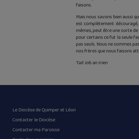
faisons.
Mais nous savons bien aussi qu’
est complètement découragé, mê
mêmes, peut être une sorte de p
pour certains ce fut la seule fa
pas seuls. Nous ne sommes pas d
nos frères que nous faisons at
Tad Job an Irien
Le Diocèse de Quimper et Léon
Contacter le Diocèse
Contacter ma Paroisse