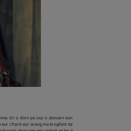
banne. En o dorn pe ouz o skouarn eun
n eur c’hard-eur araog ma krogfent da
 bugale vihan p’en em vodont en he zi