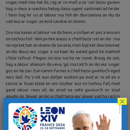
voger, med n’eo ket êz, rag ar re-mañ a zo ’vel lasou gwenn
hag o-deus a-wechou beteg daou-ugent santimetrad hirder
! Tenn hag hir vo al labour ma fell din diwrizienna an ilio da
vad euz ar voger-ze evid savetei an doenn.
Dre ma kasen al labour-se da benn, e soñjen er pez a anvom
on techou fall. Hiini pe hini anezo a c’hell beza ’vel an ilio : ma
ne vije ket bet an doenn da zavetei, n’am bije ket diwriziennet
an ilio diouz eur voger a oa kaer da weled gand he mantell
c’hlaz teñval. Plegou on-eus ive ha ne reont droug da zen,
hag a zikour ahanom da veva, ’giz ma talc’h an ilio eur voger
goz en he zav. Eun tamm furnez a c’hell beza gwelloc’h eged
nerz dall. Pa ’z-int eun dañjer evidom pe evid ar re all eo e
talvez ar boan klask en em zizober euz on techou fall, med
gand sikour reou all, da vired na vefe gwasoc’h or stad
goude-ze. Skwer an ilio a c’hell beza eur skwer vad ha rei tro
×
deom da zoñjal !
Le lierre