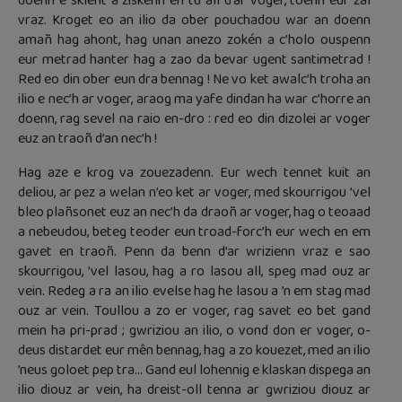
doenn e sklent a ziskenn en tu all d’ar voger, toenn eur zal
vraz. Kroget eo an ilio da ober pouchadou war an doenn
amañ hag ahont, hag unan anezo zokén a c’holo ouspenn
eur metrad hanter hag a zao da bevar ugent santimetrad !
Red eo din ober eun dra bennag ! Ne vo ket awalc’h troha an
ilio e nec’h ar voger, araog ma yafe dindan ha war c’horre an
doenn, rag sevel na raio en-dro : red eo din dizolei ar voger
euz an traoñ d’an nec’h !
Hag aze e krog va zouezadenn. Eur wech tennet kuit an
deliou, ar pez a welan n’eo ket ar voger, med skourrigou ’vel
bleo plañsonet euz an nec’h da draoñ ar voger, hag o teoaad
a nebeudou, beteg teoder eun troad-forc’h eur wech en em
gavet en traoñ. Penn da benn d’ar wrizienn vraz e sao
skourrigou, ’vel lasou, hag a ro lasou all, speg mad ouz ar
vein. Redeg a ra an ilio evelse hag he lasou a ’n em stag mad
ouz ar vein. Toullou a zo er voger, rag savet eo bet gand
mein ha pri-prad ; gwriziou an ilio, o vond don er voger, o-
deus distardet eur mên bennag, hag a zo kouezet, med an ilio
’neus goloet pep tra… Gand eul lohennig e klaskan dispega an
ilio diouz ar vein, ha dreist-oll tenna ar gwriziou diouz ar