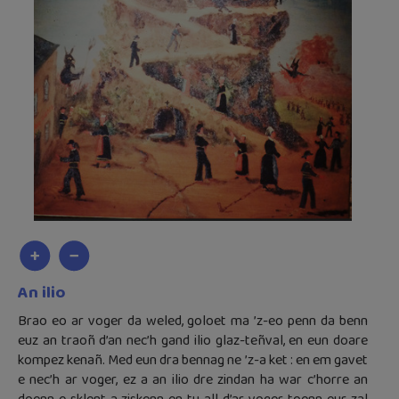
An ilio
Brao eo ar voger da weled, goloet ma ’z-eo penn da benn
euz an traoñ d’an nec’h gand ilio glaz-teñval, en eun doare
kompez kenañ. Med eun dra bennag ne ’z-a ket : en em gavet
e nec’h ar voger, ez a an ilio dre zindan ha war c’horre an