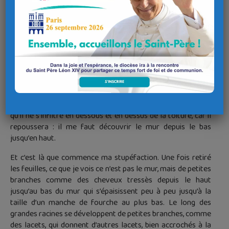
Le mur est beau à voir, recouvert de bout en bout et de haut
en bas d’un lierre vert sombre de façon très régulière. Mais
quelque chose ne va pas : au haut du mur, le lierre s’infiltre
dessous et dessus le toit d’ardoise qui descend de l’autre
côté du mur, le toit d’une grande salle. Le lierre a commencé
à faire des touffes ici et là sur la toiture et l’une d’elles
recouvre même plus d’un mètre cinquante et s’élève à
quatre vingt centimètres ! Il me faut faire quelque chose ! Il
ne suffira pas de couper le lierre au sommet du mur, avant
qu’il ne s’infiltre en dessous et en dessus de la toiture, car il
repoussera : il me faut découvrir le mur depuis le bas
jusqu’en haut.
Et c’est là que commence ma stupéfaction. Une fois retiré
les feuilles, ce que je vois ce n’est pas le mur, mais de petites
branches comme des cheveux tressès depuis le haut
jusqu’au bas du mur qui s’épaisissent peu à peu jusqu’à la
taille d’un manche de fourche au plus bas. Le long des
grandes racines se développent de petites branches, comme
des lacets, qui donnent d’autres lacets, bien accrochés à la