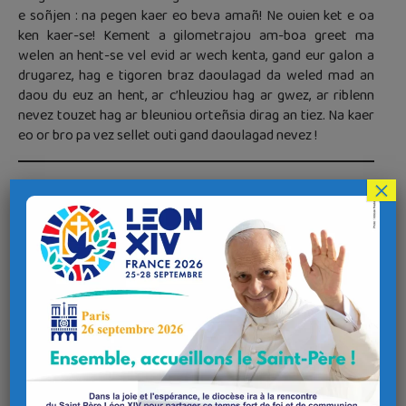
e soñjen : na pegen kaer eo beva amañ! Ne ouien ket e oa
ken kaer-se! Kement a gilometrajou am-boa greet ma
welen an hent-se vel evid ar wech kenta, gand eur galon a
drugarez, hag e tigoren braz daoulagad da weled mad an
daou du euz an hent, ar c’hleuziou hag ar gwez, ar riblenn
nevez touzet hag ar bleuniou orteñsia dirag an tiez. Na kaer
eo or bro pa vez sellet outi gand daoulagad nevez !
×
Que c’est beau !
C’est assez étrange ! Il faut quitter son pays quelques jours
pour le découvrir d’un regard neuf. Voilà ce qui m’est arrivé
la semaine dernière. J’étais allé voir de vieux amis du Pays
de Galles, installés maintenant en Bourgogne pour leur
retraite. Sur la route pour m’y rendre, je m’étais arrêté dans
le département de l’Allier, dans ce que l’on appelle le
‘Bourbonnais’ pour faire la connaissance d’un saint breton,
saint Menoux, moine ermite qui vivait comme ceux qui ont
établi nos Lann. Une lignée de rois de France est originaire