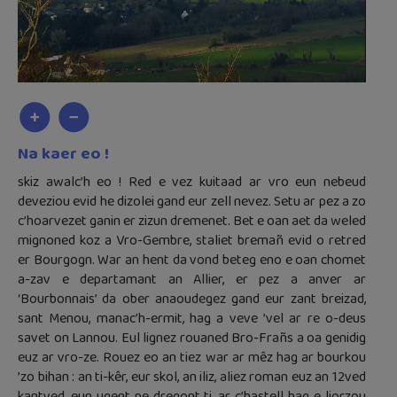
Na kaer eo !
skiz awalc’h eo ! Red e vez kuitaad ar vro eun nebeud
deveziou evid he dizolei gand eur zell nevez. Setu ar pez a zo
c’hoarvezet ganin er zizun dremenet. Bet e oan aet da weled
mignoned koz a Vro-Gembre, staliet bremañ evid o retred
er Bourgogn. War an hent da vond beteg eno e oan chomet
a-zav e departamant an Allier, er pez a anver ar
‘Bourbonnais’ da ober anaoudegez gand eur zant breizad,
sant Menou, manac’h-ermit, hag a veve ’vel ar re o-deus
savet on Lannou. Eul lignez rouaned Bro-Frañs a oa genidig
euz ar vro-ze. Rouez eo an tiez war ar mêz hag ar bourkou
’zo bihan : an ti-kêr, eur skol, an iliz, aliez roman euz an 12ved
kantved, eun ugent pe dregont ti, ar c’hastell hag e liorzou