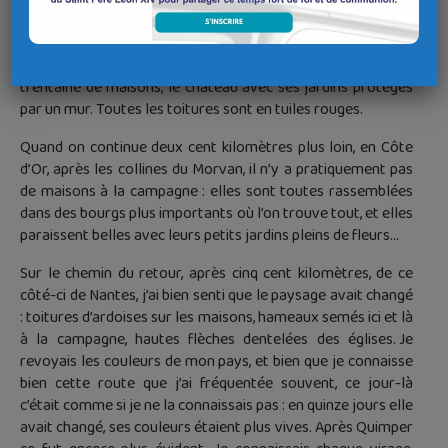
de cette contrée. Les maisons à la campagne sont très
clairsemées et les bourgs petits : la mairie, l’école, l’église
souvent romane du XIIème siècle, une vingtaine ou une
trentaine de maisons, le château avec ses jardins protégés
par un mur. Toutes les toitures sont en tuiles rouges.
Quand on continue deux cent kilomètres plus loin, en Côte
d’Or, après les collines du Morvan, il n’y a pratiquement pas
de maisons à la campagne : elles sont toutes rassemblées
dans des bourgs plus importants où l’on trouve tout, et elles
paraissent belles avec leurs petits jardins pleins de fleurs…
Sur le chemin du retour, après cinq cent kilomètres, de ce
côté-ci de Nantes, j’ai bien senti que le paysage avait changé
: toitures d’ardoises sur les maisons, hameaux semés ici et là
à la campagne, hautes flèches dentelées des églises. Je
revoyais les couleurs de mon pays, et bien que je connaisse
bien cette route que j’ai fréquentée souvent, ce jour-là
c’était comme si je ne la connaissais pas : en quinze jours elle
avait changé, ses couleurs étaient plus vives. Après Quimper