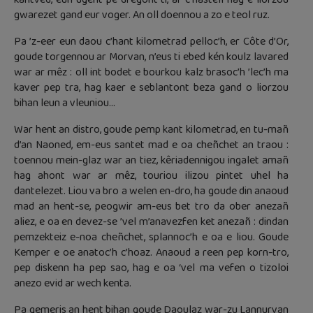
gwarezet gand eur voger. An oll doennou a zo e teol ruz.
Pa ’z-eer eun daou c’hant kilometrad pelloc’h, er Côte d’Or,
goude torgennou ar Morvan, n’eus ti ebed kén koulz lavared
war ar mêz : oll int bodet e bourkou kalz brasoc’h ’lec’h ma
kaver pep tra, hag kaer e seblantont beza gand o liorzou
bihan leun a vleuniou…
War hent an distro, goude pemp kant kilometrad, en tu-mañ
d’an Naoned, em-eus santet mad e oa cheñchet an traou :
toennou mein-glaz war an tiez, kêriadennigou ingalet amañ
hag ahont war ar mêz, touriou ilizou pintet uhel ha
dantelezet. Liou va bro a welen en-dro, ha goude din anaoud
mad an hent-se, peogwir am-eus bet tro da ober anezañ
aliez, e oa en devez-se ’vel m’anavezfen ket anezañ : dindan
pemzekteiz e-noa cheñchet, splannoc’h e oa e liou. Goude
Kemper e oe anatoc’h c’hoaz. Anaoud a reen pep korn-tro,
pep diskenn ha pep sao, hag e oa ‘vel ma vefen o tizoloi
anezo evid ar wech kenta.
Pa gemeris an hent bihan goude Daoulaz war-zu Lannurvan