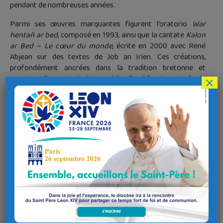
pendant de nombreuses années.
Parmi ses œuvres marquantes figurent l’oratorio
War
hentañ ar bed
, composé en 1993, ainsi que la cantate
Kalon
ar Bed – Le cœur du monde
, écrite en 2000 avec René
Abjean sur des textes de Job an Irien. Ces créations,
profondément ancrées dans la tradition bretonne et
nourries d’une inspiration spirituelle, témoignent de la
×
richesse et de la fécondité de son œuvre.
Mais son parcours ne saurait se limiter à quelques titres :
compositions liturgiques, arrangements de chants
traditionnels, créations chorales… il aura constamment
œuvré à faire vivre une musique exigeante, accessible et
profondément enracinée.
Ceux qui l’ont connu gardent le souvenir d’un homme
engagé, attentif, exigeant dans le travail, animé par la
conviction que la musique peut élever et rassembler.
Ses obsèques ont été célébrées le jeudi 4 juin 2026 à 14 h 30,