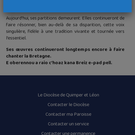
en l’église de Dirinon, réunissant ceux qui ont partagé son
chemin et son attachement à la Bretagne.
Aujourd’hui, ses partitions demeurent. Elles continueront de
faire résonner, bien au-delà de sa disparition, cette voix
singulière, fidèle à une tradition vivante et tournée vers
l’essentiel.
Ses œuvres continueront longtemps encore à faire
chanter la Bretagne.
E oberennou a raio c’hoaz kana Breiz e-pad pell.
Le Diocèse de Quimper et Léon
Contacter le Diocèse
Contacter ma Paroisse
Contacter un service
Contacter une permanence