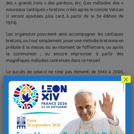
des « grands tons » des pardons, etc. (Les mélodies des «
nouveaux cantiques » bretons créés après le concile Vatican
II seront ajoutées plus tard, à partir de la 5e édition de
1974).
Les organistes pouvaient ainsi accompagner les cantiques
bretons, ou tout simplement jouer une mélodie bretonne en
prélude à la messe, ou au moment de l’offertoire, ou après
la communion ; ou encore improviser à partir des
magnifiques mélodies contenues dans ce recueil.
Le succès de celui-ci ne s’est pas démenti de 1943 à 2000,
×
puisqu’il a connu jusqu’à 8 éditions, et de nombreuses
réimpression (la dernière par l’abbé Roger Abjean et les
Éditions liturgiques de la chorale Saint-Mathieu). Il est
malheureusement aujourd’hui introuvable, c’est pourquoi
nous vous le proposons en téléchargement (18,7 Mo) pour
votre usage personnel de musicien d’Église (mais sans
pouvoir le diffuser et encore moins le commercialiser – les
droits appartiennent au diocèse de Quimper et Léon).