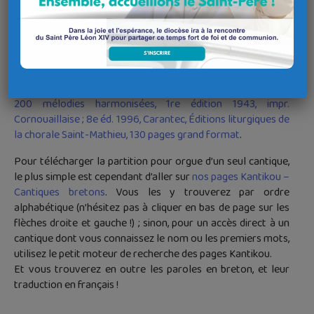
Commission Feiz ha sevenadur
du diocèse de Quimper et de Léon
Cliquez ici
Cantiques bretons du diocèse de Quimper et de Léon.
Livre d’accompagnements, par Joseph Le Marrec, plus de
200 mélodies harmonisées, 1re édition 1943, impr.
Cornouaillaise ; 8e éd. 1996, Carantec, Éditions liturgiques de
la chorale Saint-Mathieu, 130 pages grand format
.
Pour télécharger la partition pour orgue d’un seul cantique,
le plus simple est cependant d’aller sur
nos pages Kantikou –
Cantiques bretons
. Vous les y trouverez par ordre
alphabétique (n’hésitez pas à cliquer en bas de page sur les
flèches droite et gauche !) ; sinon, pour un accès direct à un
cantique dont vous connaissez le nom ou les premiers mots,
utilisez le petit moteur de recherche des pages Kantikou.
Et vous trouverez en outre les paroles en breton, et leur
traduction en français !