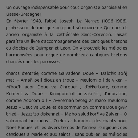
Un ouvrage indispensable pour tout organiste paroissial en
Basse-Bretagne !
En février 1943, l’abbé Joseph Le Marrec (1896-1986),
professeur de musique au grand séminaire de Quimper et
ancien organiste à la cathédrale Saint-Corentin, faisait
paraître un livre d’accompagnement des cantiques bretons
du diocèse de Quimper et Léon. On y trouvait les mélodies
harmonisées pour orgue de nombreux cantiques bretons
chantés dans les paroisses :
chants d’entrée, comme Galvadenn Doue – Dalc’hit soñj
mat – Amañ pell diouz an trouz – Meulom oll da viken –
M’hoc’h ador Doue va C’hrouer ; d’offertoire, comme
Kemerit va Doue – Kinnigom oll ar zakrifis ; d’adoration,
comme Adorom oll – A-vremañ beteg ar maro meulomp
Jezuz – Deut va Doue, et de communion, comme Doue gwir
bried – Jezuz ’zo diskennet – Me ho salud korf va Zalver – O
sakramant burzudus – O elez ar baradoz ; des chants pour
Noël, Pâques, et les divers temps de l’année liturgique ; des
cantiques à Marie et aux saints… sans oublier les mélodies