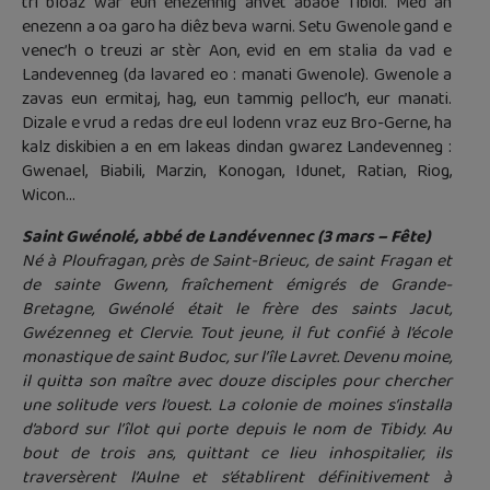
tri bloaz war eun enezennig anvet abaoe Tibidi. Med an
enezenn a oa garo ha diêz beva warni. Setu Gwenole gand e
venec’h o treuzi ar stèr Aon, evid en em stalia da vad e
Landevenneg (da lavared eo : manati Gwenole). Gwenole a
zavas eun ermitaj, hag, eun tammig pelloc’h, eur manati.
Dizale e vrud a redas dre eul lodenn vraz euz Bro-Gerne, ha
kalz diskibien a en em lakeas dindan gwarez Landevenneg :
Gwenael, Biabili, Marzin, Konogan, Idunet, Ratian, Riog,
Wicon…
Saint Gwénolé, abbé de Landévennec (3 mars – Fête)
Né à Ploufragan, près de Saint-Brieuc, de saint Fragan et
de sainte Gwenn, fraîchement émigrés de Grande-
Bretagne, Gwénolé était le frère des saints Jacut,
Gwézenneg et Clervie. Tout jeune, il fut confié à l’école
monastique de saint Budoc, sur l’île Lavret. Devenu moine,
il quitta son maître avec douze disciples pour chercher
une solitude vers l’ouest. La colonie de moines s’installa
d’abord sur l’îlot qui porte depuis le nom de Tibidy. Au
bout de trois ans, quittant ce lieu inhospitalier, ils
traversèrent l’Aulne et s’établirent définitivement à