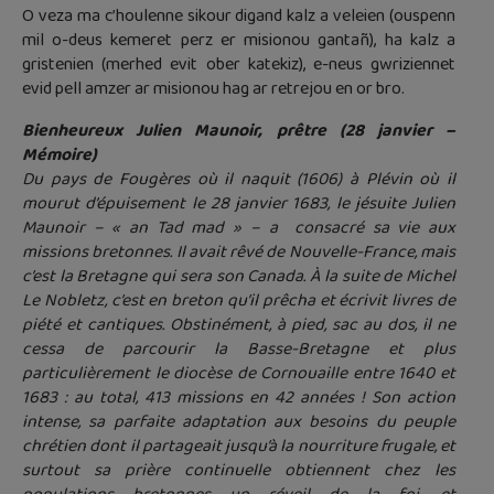
O veza ma c’houlenne sikour digand kalz a veleien (ouspenn
mil o-deus kemeret perz er misionou gantañ), ha kalz a
gristenien (merhed evit ober katekiz), e-neus gwriziennet
evid pell amzer ar misionou hag ar retrejou en or bro.
Bienheureux Julien Maunoir, prêtre (28 janvier –
Mémoire)
Du pays de Fougères où il naquit (1606) à Plévin où il
mourut d’épuisement le 28 janvier 1683, le jésuite Julien
Maunoir – « an Tad mad » – a consacré sa vie aux
missions bretonnes. Il avait rêvé de Nouvelle-France, mais
c’est la Bretagne qui sera son Canada. À la suite de Michel
Le Nobletz, c’est en breton qu’il prêcha et écrivit livres de
piété et cantiques. Obstinément, à pied, sac au dos, il ne
cessa de parcourir la Basse-Bretagne et plus
particulièrement le diocèse de Cornouaille entre 1640 et
1683 : au total, 413 missions en 42 années ! Son action
intense, sa parfaite adaptation aux besoins du peuple
chrétien dont il partageait jusqu’à la nourriture frugale, et
surtout sa prière continuelle obtiennent chez les