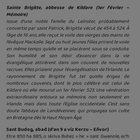
Sainte Brigitte, abbesse de Kildare (1er février –
Mémoire)
Issue d’une noble famille du Leinster, probablement
convertie par saint Patrick, Brigitte vécut de 454 à 524. À
l’âge de 16 ans, elle reçut le voile des vierges des mains de
l’évêque Mackalle. Sept ou huit jeunes filles prirent le voile
en même temps qu’elle et se placèrent sous sa conduite.
Son humilité et son désir d’avancer dans la vie
évangélique attirèrent dans son couvent de nouvelles
recrues. Elles priaient pour l’évangélisation de l’Irlande. Le
rayonnement de Brigitte fut tel qu’elle érigea de
nombreux couvents, dont le plus célèbre est celui de
Kildare où elle mourut un 1er février 523. Une vénération
extraordinaire entoura sa mémoire, non seulement en
Irlande, mais dans toute l’Eglise occidentale. C’est sans
doute l’abbaye de Landévennec qui propagea son culte
en Bretagne dès le Haut Moyen Âge.
Sant Budog, abad (d’an 9 a viz Kerzu – Eñvor)
Etre 850 ha 885, o skriva Buhez « hir » sant Gwenole, ec’h