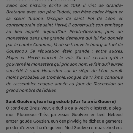
Selon son histoire, écrite en 1019, il vint de Grande-
Bretagne avec son père Tudoël, son frère cadet Majan et
sa sœur Tudona. Disciple de saint Pol de Léon et
contemporain de saint Hervé, il construisit son ermitage
au lieu appelé aujourd’hui Péniti-Goeznou, puis un
monastère dans une grande demeure qui lui fut donnée
par le comte Conomor, là où se trouve le bourg actuel de
Gouesnou. Sa réputation était grande ; entre autres,
Majan et Hervé vinrent le voir. S’il est certain qu’il a
gouverné le monastère qui prit son nom, le fait qu’il aurait
succédé à saint Houardon sur le siège de Léon paraît
moins probable. Sa troménie, longue de 17 kms, continue
de rassembler chaque année au jour de l’Ascension un
grand nombre de fidèles.
Sant Goulven, lean hag eskob (d’ar 1a a viz Gouere)
O tond euz Breiz-Veur, e dud a oa a-vec’h dilestret, e pleg-
mor Plouneour-Trêz, pa zeuas Goulven er bed. Nebeud
amzer goude, Gouzian, eun den pinvidig ha dizher, a gemeras
preder d’e zevel ha d’e gelenn. Med Goulven e-noa sehed euz