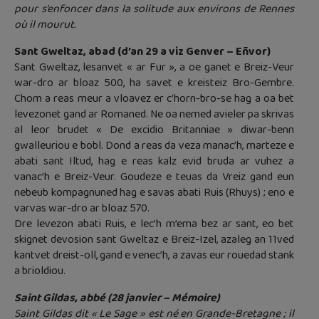
pour s’enfoncer dans la solitude aux environs de Rennes
où il mourut.
Sant Gweltaz, abad (d’an 29 a viz Genver – Eñvor)
Sant Gweltaz, lesanvet « ar Fur », a oe ganet e Breiz-Veur
war-dro ar bloaz 500, ha savet e kreisteiz Bro-Gembre.
Chom a reas meur a vloavez er c’horn-bro-se hag a oa bet
levezonet gand ar Romaned. Ne oa nemed avieler pa skrivas
al leor brudet « De excidio Britanniae » diwar-benn
gwalleuriou e bobl. Dond a reas da veza manac’h, marteze e
abati sant Iltud, hag e reas kalz evid bruda ar vuhez a
vanac’h e Breiz-Veur. Goudeze e teuas da Vreiz gand eun
nebeub kompagnuned hag e savas abati Ruis (Rhuys) ; eno e
varvas war-dro ar bloaz 570.
Dre levezon abati Ruis, e lec’h m’ema bez ar sant, eo bet
skignet devosion sant Gweltaz e Breiz-Izel, azaleg an 11ved
kantvet dreist-oll, gand e venec’h, a zavas eur rouedad stank
a brioldiou.
Saint Gildas, abbé (28 janvier – Mémoire)
Saint Gildas dit « Le Sage » est né en Grande-Bretagne ; il