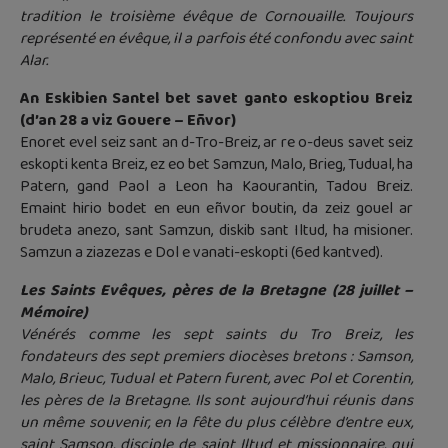
tradition le troisième évêque de Cornouaille. Toujours
représenté en évêque, il a parfois été confondu avec saint
Alar.
An Eskibien Santel bet savet ganto eskoptiou Breiz
(d’an 28 a viz Gouere – Eñvor)
Enoret evel seiz sant an d-Tro-Breiz, ar re o-deus savet seiz
eskopti kenta Breiz, ez eo bet Samzun, Malo, Brieg, Tudual, ha
Patern, gand Paol a Leon ha Kaourantin, Tadou Breiz.
Emaint hirio bodet en eun eñvor boutin, da zeiz gouel ar
brudeta anezo, sant Samzun, diskib sant Iltud, ha misioner.
Samzun a ziazezas e Dol e vanati-eskopti (6ed kantved).
Les Saints Evêques, pères de la Bretagne (28 juillet –
Mémoire)
Vénérés comme les sept saints du Tro Breiz, les
fondateurs des sept premiers diocèses bretons : Samson,
Malo, Brieuc, Tudual et Patern furent, avec Pol et Corentin,
les pères de la Bretagne. Ils sont aujourd’hui réunis dans
un même souvenir, en la fête du plus célèbre d’entre eux,
saint Samson, disciple de saint Iltud et missionnaire, qui