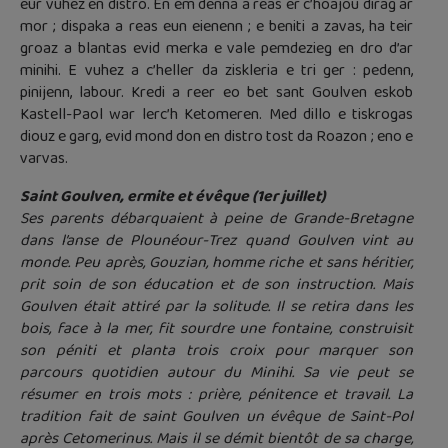
eur vuhez en distro. En em denna a reas er c’hoajou dirag ar
mor ; dispaka a reas eun eienenn ; e beniti a zavas, ha teir
groaz a blantas evid merka e vale pemdezieg en dro d’ar
minihi. E vuhez a c’heller da ziskleria e tri ger : pedenn,
pinijenn, labour. Kredi a reer eo bet sant Goulven eskob
Kastell-Paol war lerc’h Ketomeren. Med dillo e tiskrogas
diouz e garg, evid mond don en distro tost da Roazon ; eno e
varvas.
Saint Goulven, ermite et évêque (1er juillet)
Ses parents débarquaient à peine de Grande-Bretagne
dans l’anse de Plounéour-Trez quand Goulven vint au
monde. Peu après, Gouzian, homme riche et sans héritier,
prit soin de son éducation et de son instruction. Mais
Goulven était attiré par la solitude. Il se retira dans les
bois, face à la mer, fit sourdre une fontaine, construisit
son péniti et planta trois croix pour marquer son
parcours quotidien autour du Minihi. Sa vie peut se
résumer en trois mots : prière, pénitence et travail. La
tradition fait de saint Goulven un évêque de Saint-Pol
après Cetomerinus. Mais il se démit bientôt de sa charge,