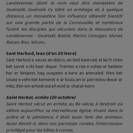
Landévennec (dont le nom veut dire monastère de
Gwénolé). Gwénolé s’y bâtit un ermitage, et, à quelque
distance, un monastère. Son influence s’étendit bientôt
sur une grande partie de la Cornouaille, et nombreux
furent les disciples qui vécurent dans la mouvance de
Landévennec : Gwénaël, Biabili, Martin, Conogan, Idunet,
Ratian, Rioc, Wicon…
Sant Herbod, lean (d’an 20 Here)
Sant Herbod a vevas en distro, en 8ed kantved, el lec’h m’eo
bet savet e iliz kaer dispar. Tremen a ree e vuhez er bedenn
har er binijenn, hag ouspenn e kare an anevaled. N’eo ket
souez e vefe bet kemeret e ar boaz, en or parreziou diwar ar
mêz, d’en em erbedi outañ evid ar chatal-korn.
Saint Herbot, ermite (20 octobre)
Saint Herbot vécut en ermite, au 8e siècle, à l’endroit où
s’élève aujourd’hui sa merveilleuse église. Vivant dans la
prière et la pénitence, il était aussi l’ami des animaux.
Aussi devint-il, dans nos paroisses rurales, l’intercesseur
privilégié pour les bêtes à cornes.