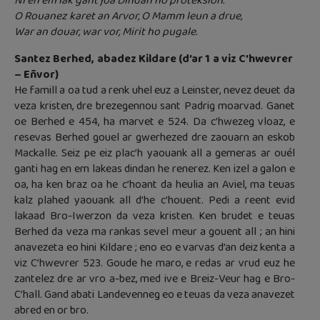
Ni en em lak gant joa Dindan ho proteksion.
O Rouanez karet an Arvor, O Mamm leun a drue,
War an douar, war vor, Mirit ho pugale.
Santez Berhed, abadez Kildare (d’ar 1 a viz C’hwevrer
– Eñvor)
He famill a oa tud a renk uhel euz a Leinster, nevez deuet da
veza kristen, dre brezegennou sant Padrig moarvad. Ganet
oe Berhed e 454, ha marvet e 524. Da c’hwezeg vloaz, e
resevas Berhed gouel ar gwerhezed dre zaouarn an eskob
Mackalle. Seiz pe eiz plac’h yaouank all a gemeras ar ouél
ganti hag en em lakeas dindan he renerez. Ken izel a galon e
oa, ha ken braz oa he c’hoant da heulia an Aviel, ma teuas
kalz plahed yaouank all d’he c’houent. Pedi a reent evid
lakaad Bro-Iwerzon da veza kristen. Ken brudet e teuas
Berhed da veza ma rankas sevel meur a gouent all ; an hini
anavezeta eo hini Kildare ; eno eo e varvas d’an deiz kenta a
viz C’hwevrer 523. Goude he maro, e redas ar vrud euz he
zantelez dre ar vro a-bez, med ive e Breiz-Veur hag e Bro-
C’hall. Gand abati Landevenneg eo e teuas da veza anavezet
abred en or bro.