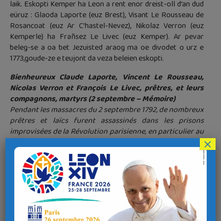
laik. Eskopti Kemper ha Leon a rent enor dreist-oll d’an dud
eüruz : Glaoda Laporte (euz Brest), Visant Le Rousseau de
Rosancoat (euz Ar C’hastel-Nevez), Nikolaz Verron (euz
Kemperle) ha Frañsez Le Livec (euz Kemper). Ar pevar
beleg-se a oa bet Jezuisted araog ma oe divodet o urz e
1773,goude-ze e teujont da veza beleien eskopti.
Bienheureux Claude Laporte, Vincent Le Rousseau,
Nicolas Verron et François Le Livec, prêtres, et leurs
compagnons, martyrs (2 septembre – Mémoire)
Pendant les massacres du 2 septembre 1792, de nombreux
prêtres et laïcs furent assassinés dans les prisons
improvisées de la Révolution parisienne, en particulier au
×
couvent des Carmes. Cent quatre-vingt-onze d’entre eux
– trois évêques, des prêtres, séculiers ou religieux, et
plusieurs laïcs – provenant de toutes les provinces de
France ont été reconnus martyrs pour avoir préféré
mourir plutôt que de prêter serment à la Constitution
Civile du Clergé. Parmi ces martyrs de septembre, le
diocèse de Quimper et Léon honore plus
particulièrement les Bienheureux Claude Laporte (de