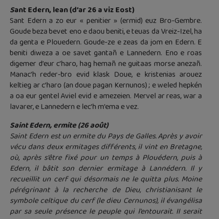
S
ant Edern, lean (d’ar 26 a viz Eost)
Sant Edern a zo eur « penitier » (ermid) euz Bro-Gembre.
Goude beza bevet eno e daou beniti, e teuas da Vreiz-Izel, ha
da genta e Plouedern. Goude-ze e zeas da jom en Edern. E
beniti diweza a oe savet gantañ e Lannedern. Eno e roas
digemer d’eur c’haro, hag hemañ ne guitaas morse anezañ.
Manac’h reder-bro evid klask Doue, e kristenias arouez
keltieg ar c’haro (an doue pagan Kernunos) ; e weled hepkén
a oa eur gentel Aviel evid e amezeien. Mervel ar reas, war a
lavarer, e Lannedern e lec’h m’ema e vez.
Saint Edern, ermite (26 août)
Saint Edern est un ermite du Pays de Galles. Après y avoir
vécu dans deux ermitages différents, il vint en Bretagne,
où, après s’être fixé pour un temps à Plouédern, puis à
Edern, il bâtit son dernier ermitage à Lannédern. Il y
recueillit un cerf qui désormais ne le quitta plus. Moine
pérégrinant à la recherche de Dieu, christianisant le
symbole celtique du cerf (le dieu Cernunos), il évangélisa
par sa seule présence le peuple qui l’entourait. II serait