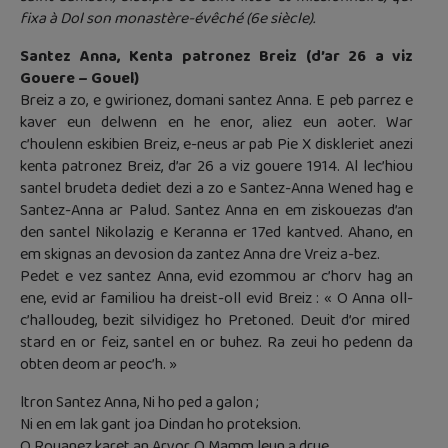
fixa à Dol son monastère-évêché (6e siècle).
Santez Anna, Kenta patronez Breiz (d’ar 26 a viz
Gouere – Gouel)
Breiz a zo, e gwirionez, domani santez Anna. E peb parrez e
kaver eun delwenn en he enor, aliez eun aoter. War
c’houlenn eskibien Breiz, e-neus ar pab Pie X diskleriet anezi
kenta patronez Breiz, d’ar 26 a viz gouere 1914. Al lec’hiou
santel brudeta dediet dezi a zo e Santez-Anna Wened hag e
Santez-Anna ar Palud. Santez Anna en em ziskouezas d’an
den santel Nikolazig e Keranna er 17ed kantved. Ahano, en
em skignas an devosion da zantez Anna dre Vreiz a-bez.
Pedet e vez santez Anna, evid ezommou ar c’horv hag an
ene, evid ar familiou ha dreist-oll evid Breiz : « O Anna oll-
c’halloudeg, bezit silvidigez ho Pretoned. Deuit d’or mired
stard en or feiz, santel en or buhez. Ra zeui ho pedenn da
obten deom ar peoc’h. »
ltron Santez Anna, Ni ho ped a galon ;
Ni en em lak gant joa Dindan ho proteksion.
O Rouanez karet an Arvor, O Mamm leun a drue,