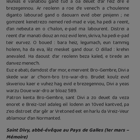
leunias e vanatiou gand tud a oa deuet d’ar feiz dre e
brezegennou. Ar reolenn a roe d’e venec’h a c’houlenne
diganto labourad gand o daouarn evid ober pinijenn ; ne
gomzent kenetrezo nemed red-mad e vije, ha pedi a reent,
d’an nebeuta en o c’halon, e-pad ma labourent. Distrei a
reent d’ar manati diouz an noz evid lenn, skriva, ha pedi e-pad
teir eurvez. O boued : bara heiz, legumach, eun tammig
holenn, ha da eva, lêz mesket gand dour. O dillad : krehin
anevaled. Ha daoust d’ar reolenn beza kaled, e tirede an
danvez menec’h.
Euz e abati, damdost d’ar mor, e mervent Bro-Gembre, Divi a
skede war ar c’horn-bro tro-war-dro. Brudet koulz evid
skweriou kaer e vuhez hag evid e brezegennou, Divi a yeas
warzu Doue war-dro ar bloaz 589.
Patron kenta Bro-Gembre, sant Divi a zo deuet da veza
enoret e Breiz-Izel adaleg eil lodenn an 10ved kantved, pa
z’eo distroet d’ar gêr ar Vretoned eet en harlu da Vreiz-Veur
ablamour d’an Normanted.
Saint Divy, abbé-évêque au Pays de Galles (1er mars –
Mémoire)