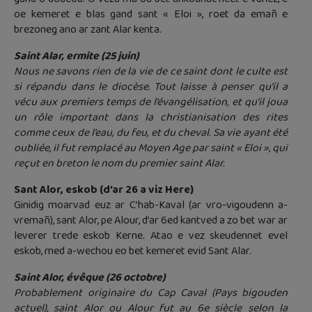
oe kemeret e blas gand sant « Eloi », roet da emañ e
brezoneg ano ar zant Alar kenta.
Saint Alar, ermite (25 juin)
Nous ne savons rien de la vie de ce saint dont le culte est
si répandu dans le diocèse. Tout laisse à penser qu’il a
vécu aux premiers temps de l’évangélisation, et qu’il joua
un rôle important dans la christianisation des rites
comme ceux de l’eau, du feu, et du cheval. Sa vie ayant été
oubliée, il fut remplacé au Moyen Age par saint « Eloi », qui
reçut en breton le nom du premier saint Alar.
Sant Alor, eskob (d’ar 26 a viz Here)
Ginidig moarvad euz ar C’hab-Kaval (ar vro-vigoudenn a-
vremañ), sant Alor, pe Alour, d’ar 6ed kantved a zo bet war ar
leverer trede eskob Kerne. Atao e vez skeudennet evel
eskob, med a-wechou eo bet kemeret evid Sant Alar.
Saint Alor, évêque (26 octobre)
Probablement originaire du Cap Caval (Pays bigouden
actuel), saint Alor ou Alour fut au 6e siècle selon la