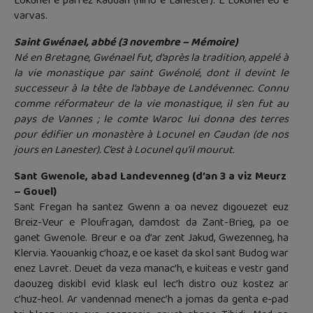
Lokunel e parrez Kaudan (hirio e Lanester). E Lokunel eo e
varvas.
Saint Gwénael, abbé (3 novembre – Mémoire)
Né en Bretagne, Gwénael fut, d’après la tradition, appelé à
la vie monastique par saint Gwénolé, dont il devint le
successeur à la tête de l’abbaye de Landévennec. Connu
comme réformateur de la vie monastique, il s’en fut au
pays de Vannes ; le comte Waroc lui donna des terres
pour édifier un monastère à Locunel en Caudan (de nos
jours en Lanester). C’est à Locunel qu’il mourut.
Sant Gwenole, abad Landevenneg (d’an 3 a viz Meurz
– Gouel)
Sant Fregan ha santez Gwenn a oa nevez digouezet euz
Breiz-Veur e Ploufragan, damdost da Zant-Brieg, pa oe
ganet Gwenole. Breur e oa d’ar zent Jakud, Gwezenneg, ha
Klervia. Yaouankig c’hoaz, e oe kaset da skol sant Budog war
enez Lavret. Deuet da veza manac’h, e kuiteas e vestr gand
daouzeg diskibl evid klask eul lec’h distro ouz kostez ar
c’huz-heol. Ar vandennad menec’h a jomas da genta e-pad