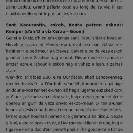
nombreux lieux de notre diocèse, notamment à Poullan et à
Saint-Cadou. Grand pèlerin tout au long de sa vie, il est
traditionnellement le patron des lutteurs.
Sant Kaourantin, eskob, Kenta patron eskopti
Kemper (d’an 12 a viz Kerzu – Gouel)
Ganet e Breiz, e’h en em dennas sant Kaourantin e koad an
Nevet, e traoñ ar Menez-Hom, evid ren eur vuhez a «
benitier » e-pad meur a vloavez. Galvet e oe da veza eskob
gand ar roue Gradlon hag e bobl. Diwar neuze e rannas e
amzer etre e labour a eskob hag e vuhez a lean, a zalhas
atao.
War-dro ar bloaz 880, e ra Ourdisten, abad Landevenneg,
meuleudi dezañ : « D’ar bobl sehedet, Kaourantin a ginnige
an dour e-noa tennet e-unan, eñ hag a lugerne euz sked korv
ar C’hrist, dre nerz an urziou sakr, hag e-neus gounezet dre e
oberou ar gwir da veza anvet eskob-meur. O ren a-unan
buhez an eskob ha buhez tenn ar manac’h, ne c’helle beza
lamet diouz houmañ nemed dre glemmou an Ilizou. Neuze
a-vad, gand ar brasa evez, e tiwrizienne dillo an droug, hag e
tigase e-leiz a dud d’eur peoc’h paduz : ha goude-ze e tizroe