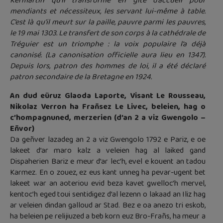
Kermartin qu’il transforme en gîte d’accueil pour
mendiants et nécessiteux, les servant lui-même à table.
C’est là qu’il meurt sur la paille, pauvre parmi les pauvres,
le 19 mai 1303. Le transfert de son corps à la cathédrale de
Tréguier est un triomphe : la voix populaire l’a déjà
canonisé. (La canonisation officielle aura lieu en 1347).
Depuis lors, patron des hommes de loi, il a été déclaré
patron secondaire de la Bretagne en 1924.
An dud eüruz Glaoda Laporte, Visant Le Rousseau,
Nikolaz Verron ha Frañsez Le Livec, beleien, hag o
c’hompagnuned, merzerien (d’an 2 a viz Gwengolo –
Eñvor)
Da geñver lazadeg an 2 a viz Gwengolo 1792 e Pariz, e oe
lakeet d’ar maro kalz a veleien hag al laiked gand
Dispaherien Bariz e meur d’ar lec’h, evel e kouent an tadou
Karmez. En o zouez, ez eus kant unneg ha pevar-ugent bet
lakeet war an aoteriou evid beza kavet gwelloc’h mervel,
kentoc’h eged toui sentidigez d’al lezenn o lakaad an Iliz hag
ar veleien dindan galloud ar Stad. Bez e oa anezo tri eskob,
ha beleien pe relijiuzed a beb korn euz Bro-Frañs, ha meur a