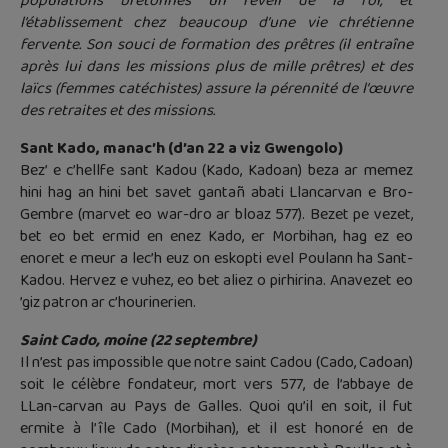
populations bretonnes un réveil de la foi, et
l’établissement chez beaucoup d’une vie chrétienne
fervente. Son souci de formation des prêtres (il entraîne
après lui dans les missions plus de mille prêtres) et des
laïcs (femmes catéchistes) assure la pérennité de l’œuvre
des retraites et des missions.
Sant Kado, manac’h (d’an 22 a viz Gwengolo)
Bez’ e c’hellfe sant Kadou (Kado, Kadoan) beza ar memez
hini hag an hini bet savet gantañ abati Llancarvan e Bro-
Gembre (marvet eo war-dro ar bloaz 577). Bezet pe vezet,
bet eo bet ermid en enez Kado, er Morbihan, hag ez eo
enoret e meur a lec’h euz on eskopti evel Poulann ha Sant-
Kadou. Hervez e vuhez, eo bet aliez o pirhirina. Anavezet eo
’giz patron ar c’hourinerien.
Saint Cado, moine (22 septembre)
Il n’est pas impossible que notre saint Cadou (Cado, Cadoan)
soit le célèbre fondateur, mort vers 577, de l’abbaye de
LLan-carvan au Pays de Galles. Quoi qu’il en soit, il fut
ermite à l’île Cado (Morbihan), et il est honoré en de