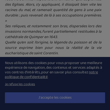
des Eglises. Alors, s’y appliquant, il dissipait bien vite les
racines du mal, et ramenait quantité de gens à une paix
durable ; puis revenait de là à ses occupations premières.
»
Ses reliques, et notamment son bras, dispersées lors des
invasions normandes, furent partiellement restituées à la
cathédrale de Quimper en 1643.
Quelle qu’en soit l’origine, la légende du poisson et de la
source exprime bien pour nous la réalité de la vie
eucharistique de saint Corentin.
Sant Konogan, abad (d’an 16 a viz Here)
Nous utilisons des cookies pour vous proposer une meilleure
expérience de navigation, des contenus et services adaptés à
Konogan a oa ginidig euz Bro-Gembre, hag e oa moarvad
vos centres d’intérêts, pour en savoir plus consultez
notre
unan euz strollad kompagnuned sant Paol. Sevel a reas e
politique de confidentialité
.
beniti damdost da Landerne, war ribl an Elorn, e Beuzit-
Konogan. War a lavarer a-goz, Konogan en em lakeas e skol
Je refuse les cookies
sant Gwenole, ha dre Landevenneg eo bet skignet brud e
zantelez. Beva e-neus greet en amzer Childebert (kenta
J'accepte les cookies
hanterenn ar 6ed kantved).
Saint Conogan, abbé (16 octobre)