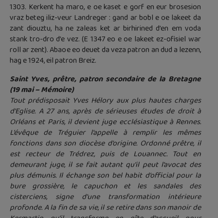
1303. Kerkent ha maro, e oe kaset e gorf en eur brosesion
vraz beteg iliz-veur Landreger : gand ar bobl e oe lakeet da
zant diouztu, ha ne zaleas ket ar birhirined d’en em voda
stank tro-dro d’e vez. (E 1347 eo e oe lakeet ez-ofisiel war
roll ar zent). Abaoe eo deuet da veza patron an dud a lezenn,
hag e 1924, eil patron Breiz.
Saint Yves, prêtre, patron secondaire de la Bretagne
(19 mai – Mémoire)
Tout prédisposait Yves Hélory aux plus hautes charges
d’Eglise. A 27 ans, après de sérieuses études de droit à
Orléans et Paris, il devient juge ecclésiastique à Rennes.
L’évêque de Tréguier l’appelle à remplir les mêmes
fonctions dans son diocèse d’origine. Ordonné prêtre, il
est recteur de Trédrez, puis de Louannec. Tout en
demeurant juge, il se fait autant qu’il peut l’avocat des
plus démunis. Il échange son bel habit d’official pour la
bure grossière, le capuchon et les sandales des
cisterciens, signe d’une transformation intérieure
profonde. A la fin de sa vie, il se retire dans son manoir de