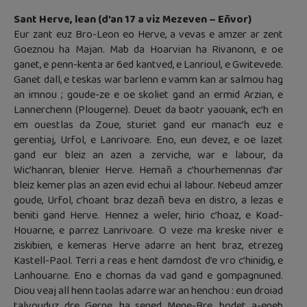
Sant Herve, lean (d’an 17 a viz Mezeven – Eñvor)
Eur zant euz Bro-Leon eo Herve, a vevas e amzer ar zent
Goeznou ha Majan. Mab da Hoarvian ha Rivanonn, e oe
ganet, e penn-kenta ar 6ed kantved, e Lanrioul, e Gwitevede.
Ganet dall, e teskas war barlenn e vamm kan ar salmou hag
an imnou ; goude-ze e oe skoliet gand an ermid Arzian, e
Lannerchenn (Plougerne). Deuet da baotr yaouank, ec’h en
em ouestlas da Zoue, sturiet gand eur manac’h euz e
gerentiaj, Urfol, e Lanrivoare. Eno, eun devez, e oe lazet
gand eur bleiz an azen a zerviche, war e labour, da
Wic’hanran, blenier Herve. Hemañ a c’hourhemennas d’ar
bleiz kemer plas an azen evid echui al labour. Nebeud amzer
goude, Urfol, c’hoant braz dezañ beva en distro, a lezas e
beniti gand Herve. Hennez a weler, hirio c’hoaz, e Koad-
Houarne, e parrez Lanrivoare. O veze ma kreske niver e
ziskibien, e kemeras Herve adarre an hent braz, etrezeg
Kastell-Paol. Terri a reas e hent damdost d’e vro c’hinidig, e
Lanhouarne. Eno e chomas da vad gand e gompagnuned.
Diou veaj all henn taolas adarre war an henchou : eun droiad
talvouduz dre Gerne, ha sened Mene-Bre, bodet a-eneb