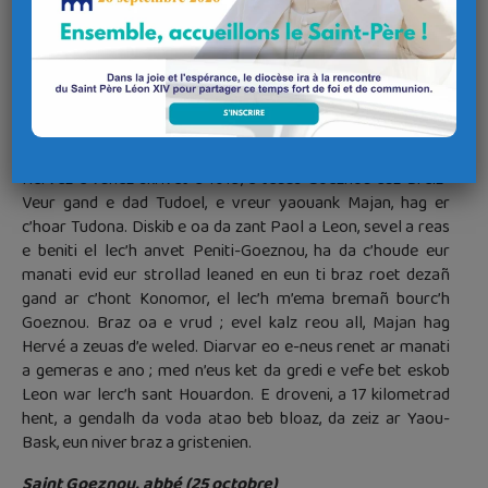
Brest), Vincent Le Rousseau de Rosancoat (de
Châteauneuf), Nicolas Verron (de Quimperlé) et François
Le Livec (de Quimper), anciens membres de la Compagnie
de Jésus (supprimée en 1773), et devenus par la suite
prêtres séculiers.
Sant Goeznou, abad (d’ar 25 a viz Here)
Hervez e vuhez skrivet e 1019, e teuas Goeznou euz Breiz-
Veur gand e dad Tudoel, e vreur yaouank Majan, hag er
c’hoar Tudona. Diskib e oa da zant Paol a Leon, sevel a reas
e beniti el lec’h anvet Peniti-Goeznou, ha da c’houde eur
manati evid eur strollad leaned en eun ti braz roet dezañ
gand ar c’hont Konomor, el lec’h m’ema bremañ bourc’h
Goeznou. Braz oa e vrud ; evel kalz reou all, Majan hag
Hervé a zeuas d’e weled. Diarvar eo e-neus renet ar manati
a gemeras e ano ; med n’eus ket da gredi e vefe bet eskob
Leon war lerc’h sant Houardon. E droveni, a 17 kilometrad
hent, a gendalh da voda atao beb bloaz, da zeiz ar Yaou-
Bask, eun niver braz a gristenien.
Saint Goeznou, abbé (25 octobre)