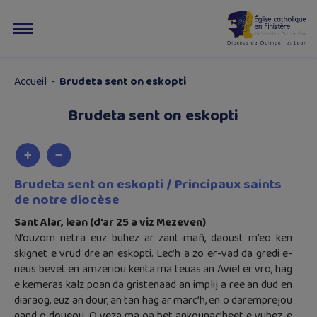
Accueil
-
Brudeta sent on eskopti
Brudeta sent on eskopti
Brudeta sent on eskopti / Principaux saints
de notre diocèse
Sant Alar, lean (d’ar 25 a viz Mezeven)
N’ouzom netra euz buhez ar zant-mañ, daoust m’eo ken
skignet e vrud dre an eskopti. Lec’h a zo er-vad da gredi e-
neus bevet en amzeriou kenta ma teuas an Aviel er vro, hag
e kemeras kalz poan da gristenaad an implij a ree an dud en
diaraog, euz an dour, an tan hag ar marc’h, en o daremprejou
gand o doueou. O veza ma oa bet ankounac’heet e vuhez, e