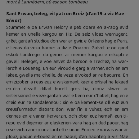
mort à Lannédern, où est son tombeau.
Sant Erwan, beleg, eil patron Breiz (d’an 19 a viz Mae –
Eñvor)
Stummet e oa Erwan Helory e peb doare en a-raog evid
kemer an uhella kargou en Iliz. Da seiz vloaz warnugent,
grêet gantañ studiou don war ar gwir, e Orleans hag e Paris,
e teuas da veza barner a iliz e Roazon. Galvet e oe gand
eskob Landreger da gemer ar memez kargou e eskopti e
gavell. Beleget, e voe anvet da berson e Tredrez, ha war-
lerc’h e Louaneg. En eur viroud e garg a varner, ec’h en em
lakae, gwella ma c’helle, da veza alvokad ar re baourra. En
em zizober a reas euz e wiskamant kaer a ofisial ha lakaad
en-dro dezañ dillad burell gros ha, diouz skwer ar
sistersianed, e veze gantañ war e benn eur c’habell, hag en e
dreid eur re sandalennou : sin e oa kement-se oll euz eun
treusfurmadur diabarz don. War fin e vuhez, ec’h en em
dennas en e vaner Kervarzin, oc’h ober euz hemañ eun ti-
repu evid digemer ar glaskerien-vara hag an dud paour, hag
o servicha anezo ouz taol eñ e-unan. Eno eo e varvas war ar
plouz, paour e-touez ar re baour, d’an naonteg a viz Mae