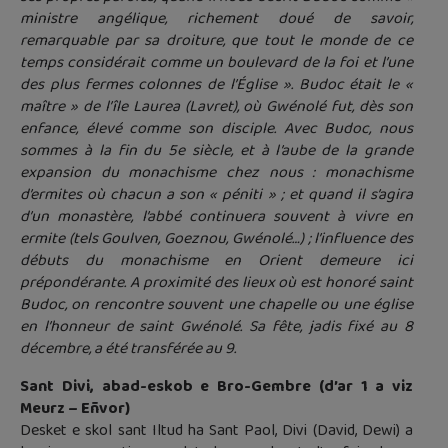
ministre angélique, richement doué de savoir,
remarquable par sa droiture, que tout le monde de ce
temps considérait comme un boulevard de la foi et l’une
des plus fermes colonnes de l’Église ». Budoc était le «
maître » de l’île Laurea (Lavret), où Gwénolé fut, dès son
enfance, élevé comme son disciple. Avec Budoc, nous
sommes à la fin du 5e siècle, et à l’aube de la grande
expansion du monachisme chez nous : monachisme
d’ermites où chacun a son « péniti » ; et quand il s’agira
d’un monastère, l’abbé continuera souvent à vivre en
ermite (tels Goulven, Goeznou, Gwénolé…) ; l’influence des
débuts du monachisme en Orient demeure ici
prépondérante. A proximité des lieux où est honoré saint
Budoc, on rencontre souvent une chapelle ou une église
en l’honneur de saint Gwénolé. Sa fête, jadis fixé au 8
décembre, a été transférée au 9.
Sant Divi, abad-eskob e Bro-Gembre (d’ar 1 a viz
Meurz – Eñvor)
Desket e skol sant Iltud ha Sant Paol, Divi (David, Dewi) a