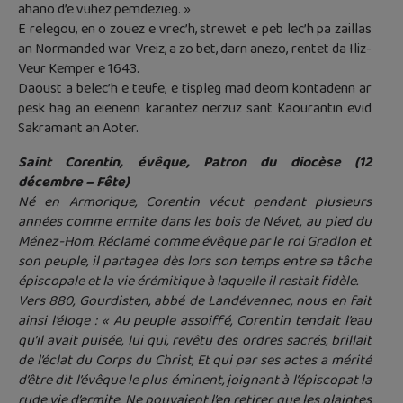
ahano d’e vuhez pemdezieg. »
E relegou, en o zouez e vrec’h, strewet e peb lec’h pa zaillas
an Normanded war Vreiz, a zo bet, darn anezo, rentet da Iliz-
Veur Kemper e 1643.
Daoust a belec’h e teufe, e tispleg mad deom kontadenn ar
pesk hag an eienenn karantez nerzuz sant Kaourantin evid
Sakramant an Aoter.
Saint Corentin, évêque, Patron du diocèse (12
décembre – Fête)
Né en Armorique, Corentin vécut pendant plusieurs
années comme ermite dans les bois de Névet, au pied du
Ménez-Hom. Réclamé comme évêque par le roi Gradlon et
son peuple, il partagea dès lors son temps entre sa tâche
épiscopale et la vie érémitique à laquelle il restait fidèle.
Vers 880, Gourdisten, abbé de Landévennec, nous en fait
ainsi l’éloge : « Au peuple assoiffé, Corentin tendait l’eau
qu’il avait puisée, lui qui, revêtu des ordres sacrés, brillait
de l’éclat du Corps du Christ, Et qui par ses actes a mérité
d’être dit l’évêque le plus éminent, joignant à l’épiscopat la
rude vie d’ermite. Ne pouvaient l’en retirer que les plaintes