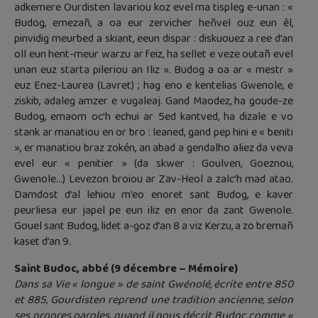
adkemere Ourdisten lavariou koz evel ma tispleg e-unan : «
Budog, emezañ, a oa eur zervicher heñvel ouz eun êl,
pinvidig meurbed a skiant, eeun dispar : diskuouez a ree d’an
oll eun hent-meur warzu ar feiz, ha sellet e veze outañ evel
unan euz starta pileriou an Iliz ». Budog a oa ar « mestr »
euz Enez-Laurea (Lavret) ; hag eno e kentelias Gwenole, e
ziskib, adaleg amzer e vugaleaj. Gand Maodez, ha goude-ze
Budog, emaom oc’h echui ar 5ed kantved, ha dizale e vo
stank ar manatiou en or bro : leaned, gand pep hini e « beniti
», er manatiou braz zokén, an abad a gendalho aliez da veva
evel eur « penitier » (da skwer : Goulven, Goeznou,
Gwenole…) Levezon broiou ar Zav-Heol a zalc’h mad atao.
Damdost d’al lehiou m’eo enoret sant Budog, e kaver
peurliesa eur japel pe eun iliz en enor da zant Gwenole.
Gouel sant Budog, lidet a-goz d’an 8 a viz Kerzu, a zo bremañ
kaset d’an 9.
Saint Budoc, abbé (9 décembre – Mémoire)
Dans sa Vie « longue » de saint Gwénolé, écrite entre 850
et 885, Gourdisten reprend une tradition ancienne, selon
ses propres paroles, quand il nous décrit Budoc comme «