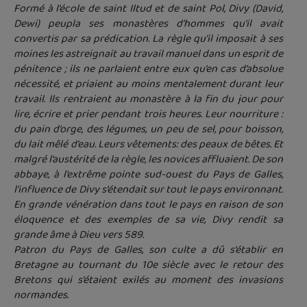
Formé à l’école de saint Iltud et de saint Pol, Divy (David,
Dewi) peupla ses monastères d’hommes qu’il avait
convertis par sa prédication. La règle qu’il imposait à ses
moines les astreignait au travail manuel dans un esprit de
pénitence ; ils ne parlaient entre eux qu’en cas d’absolue
nécessité, et priaient au moins mentalement durant leur
travail. Ils rentraient au monastère à la fin du jour pour
lire, écrire et prier pendant trois heures. Leur nourriture :
du pain d’orge, des légumes, un peu de sel, pour boisson,
du lait mêlé d’eau. Leurs vêtements: des peaux de bêtes. Et
malgré l’austérité de la règle, les novices affluaient. De son
abbaye, à l’extrême pointe sud-ouest du Pays de Galles,
l’influence de Divy s’étendait sur tout le pays environnant.
En grande vénération dans tout le pays en raison de son
éloquence et des exemples de sa vie, Divy rendit sa
grande âme à Dieu vers 589.
Patron du Pays de Galles, son culte a dû s’établir en
Bretagne au tournant du 10e siècle avec le retour des
Bretons qui s’étaient exilés au moment des invasions
normandes.