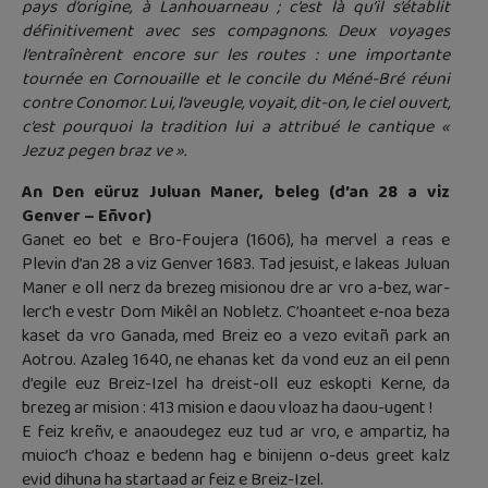
pays d’origine, à Lanhouarneau ; c’est là qu’il s’établit
définitivement avec ses compagnons. Deux voyages
l’entraînèrent encore sur les routes : une importante
tournée en Cornouaille et le concile du Méné-Bré réuni
contre Conomor. Lui, l’aveugle, voyait, dit-on, le ciel ouvert,
c’est pourquoi la tradition lui a attribué le cantique «
Jezuz pegen braz ve ».
An Den eüruz Juluan Maner, beleg (d’an 28 a viz
Genver – Eñvor)
Ganet eo bet e Bro-Foujera (1606), ha mervel a reas e
Plevin d’an 28 a viz Genver 1683. Tad jesuist, e lakeas Juluan
Maner e oll nerz da brezeg misionou dre ar vro a-bez, war-
lerc’h e vestr Dom Mikêl an Nobletz. C’hoanteet e-noa beza
kaset da vro Ganada, med Breiz eo a vezo evitañ park an
Aotrou. Azaleg 1640, ne ehanas ket da vond euz an eil penn
d’egile euz Breiz-Izel ha dreist-oll euz eskopti Kerne, da
brezeg ar mision : 413 mision e daou vloaz ha daou-ugent !
E feiz kreñv, e anaoudegez euz tud ar vro, e ampartiz, ha
muioc’h c’hoaz e bedenn hag e binijenn o-deus greet kalz
evid dihuna ha startaad ar feiz e Breiz-Izel.