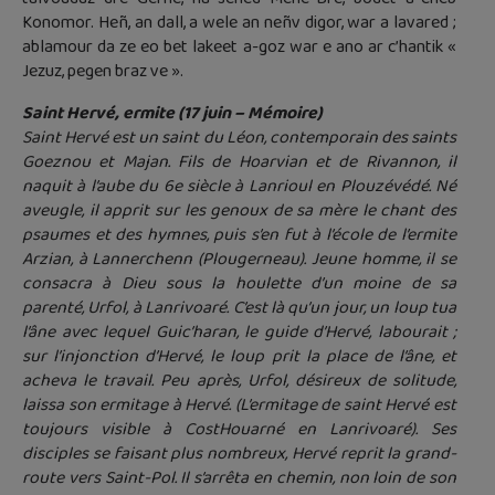
Konomor. Heñ, an dall, a wele an neñv digor, war a lavared ;
ablamour da ze eo bet lakeet a-goz war e ano ar c’hantik «
Jezuz, pegen braz ve ».
Saint Hervé, ermite (17 juin – Mémoire)
Saint Hervé est un saint du Léon, contemporain des saints
Goeznou et Majan. Fils de Hoarvian et de Rivannon, il
naquit à l’aube du 6e siècle à Lanrioul en Plouzévédé. Né
aveugle, il apprit sur les genoux de sa mère le chant des
psaumes et des hymnes, puis s’en fut à l’école de l’ermite
Arzian, à Lannerchenn (Plougerneau). Jeune homme, il se
consacra à Dieu sous la houlette d’un moine de sa
parenté, Urfol, à Lanrivoaré. C’est là qu’un jour, un loup tua
l’âne avec lequel Guic’haran, le guide d’Hervé, labourait ;
sur l’injonction d’Hervé, le loup prit la place de l’âne, et
acheva le travail. Peu après, Urfol, désireux de solitude,
laissa son ermitage à Hervé. (L’ermitage de saint Hervé est
toujours visible à CostHouarné en Lanrivoaré). Ses
disciples se faisant plus nombreux, Hervé reprit la grand-
route vers Saint-Pol. Il s’arrêta en chemin, non loin de son