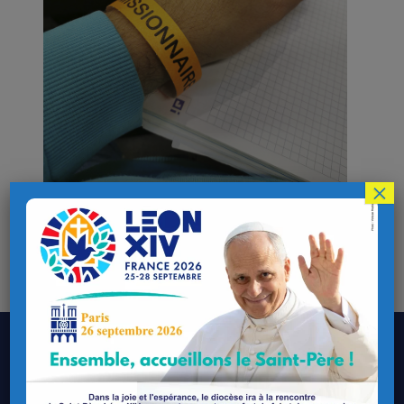
×
Site du congrès mission national
:
https://congresmission.com/
Le Diocèse de Quimper et Léon
Contacter le Diocèse