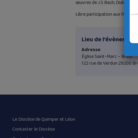
œuvres de J.S Bach, Dubois, Pug
Libre participation aux frais
Lieu de l'évènement
Adresse
Église Saint-Marc – Brest
122 rue de Verdun 29200 Br
Le Diocèse de Quimper et Léon
Contacter le Diocèse