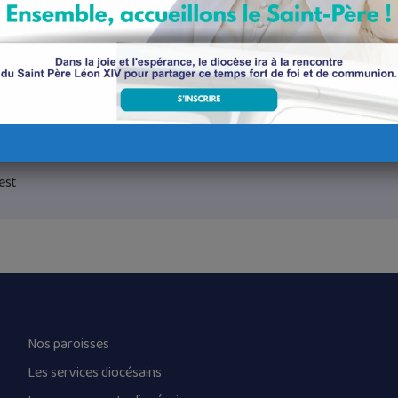
nani-Kreisler, Haendel, J-M Leclair, Rinck, musiques Klezmer.
est
Nos paroisses
Les services diocésains