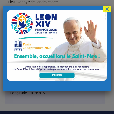
– Lieu : Abbaye de Landévennec
×
– ouvert à tous
Renseignements et inscriptions :
Alain BOSSARD –
bossardalain@orange.fr
Lieu de l'évènement
Adresse
Abbaye Saint-Guénolé de Landévennec
Rue Gorrequer
Coordonnées GPS
Latitude : 48.29279
Longitude : -4.26785